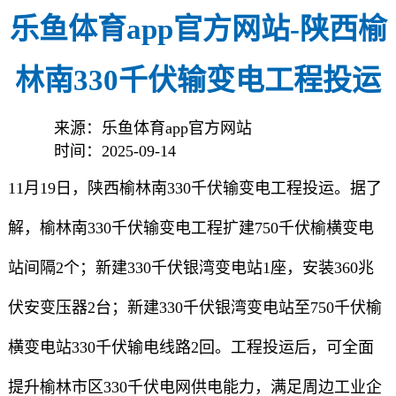
乐鱼体育app官方网站-陕西榆
林南330千伏输变电工程投运
来源：乐鱼体育app官方网站
时间：2025-09-14
11月19日，陕西榆林南330千伏输变电工程投运。据了
解，榆林南330千伏输变电工程扩建750千伏榆横变电
站间隔2个；新建330千伏银湾变电站1座，安装360兆
伏安变压器2台；新建330千伏银湾变电站至750千伏榆
横变电站330千伏输电线路2回。工程投运后，可全面
提升榆林市区330千伏电网供电能力，满足周边工业企