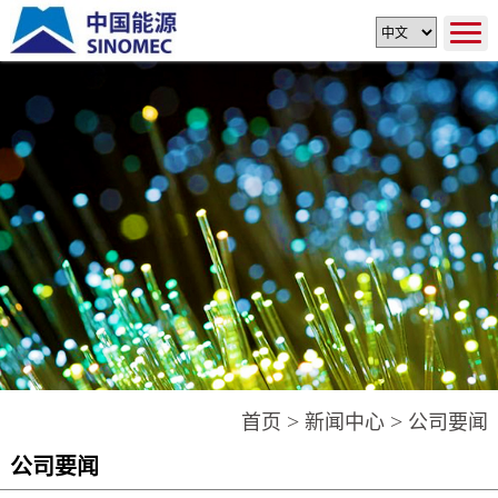
>
>
首页
新闻中心
公司要闻
公司要闻