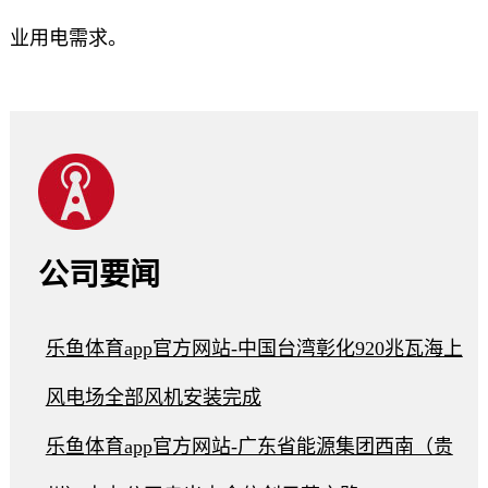
业用电需求。
公司要闻
乐鱼体育app官方网站-中国台湾彰化920兆瓦海上
风电场全部风机安装完成
乐鱼体育app官方网站-广东省能源集团西南（贵