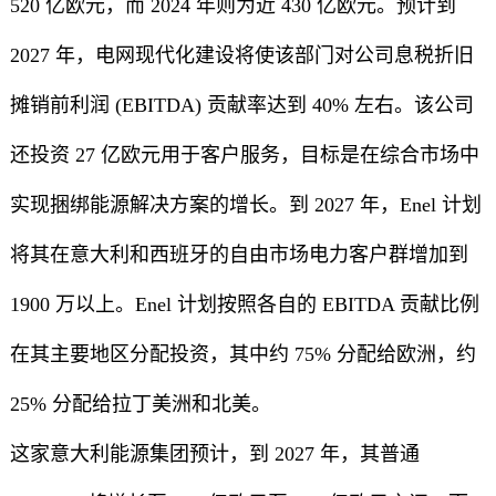
520 亿欧元，而 2024 年则为近 430 亿欧元。预计到
2027 年，电网现代化建设将使该部门对公司息税折旧
摊销前利润 (EBITDA) 贡献率达到 40% 左右。该公司
还投资 27 亿欧元用于客户服务，目标是在综合市场中
实现捆绑能源解决方案的增长。到 2027 年，Enel 计划
将其在意大利和西班牙的自由市场电力客户群增加到
1900 万以上。Enel 计划按照各自的 EBITDA 贡献比例
在其主要地区分配投资，其中约 75% 分配给欧洲，约
25% 分配给拉丁美洲和北美。
这家意大利能源集团预计，到 2027 年，其普通