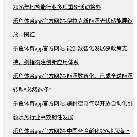
2026年地热能行业多项重磅活动将办
乐鱼体育app官方网站-伊拉克新能源光伏储能展绽
放中国红
乐鱼体育app官方网站-能源数智化发展获政策支
持，剑指构建创新应用体系
乐鱼体育app官方网站-能源数智化，已成全球能源
转型“必然选择”
乐鱼体育app官方网站-施耐德电气以开放自动化引
领水务行业高效韧性发展
乐鱼体育app官方网站-中国台湾彰化920兆瓦海上