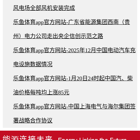
风电场全部风机安装完成
乐鱼体育app官方网站-广东省能源集团西南（贵
州）电力公司走出央企信创示范之路
乐鱼体育app官方网站-2025年12月中国电动汽车充
电设施数据情况
乐鱼体育app官方网站-1月20日24时起中国汽、柴
油价格每吨均上涨85元
乐鱼体育app官方网站-中国上海电气与海尔集团签
署战略合作协议