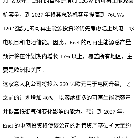
70 亿欧元。Enel 的目标是增加 12GW 的可再生能源装
机容量，到 2027 年将其总装机容量提高到 76GW。
120 亿欧元的可再生能源投资将优先考虑陆上风电、水
电项目和电池储能。因此，Enel 的可再生能源总产量
预计将在计划期内增长 15% 以上，覆盖所有地区，主
要是欧洲和美国。
这家意大利公司将投入 260 亿欧元用于电网升级，比
之前的计划增加 40%，以容纳更多的可再生能源容量
并提高抵御气候变化影响的能力。预计到 2027 年，
Enel 的电网投资将使该公司的监管资产基础扩大至约