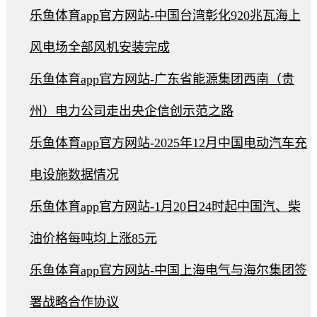
乐鱼体育app官方网站-中国台湾彰化920兆瓦海上
风电场全部风机安装完成
乐鱼体育app官方网站-广东省能源集团西南（贵
州）电力公司走出央企信创示范之路
乐鱼体育app官方网站-2025年12月中国电动汽车充
电设施数据情况
乐鱼体育app官方网站-1月20日24时起中国汽、柴
油价格每吨均上涨85元
乐鱼体育app官方网站-中国上海电气与海尔集团签
署战略合作协议