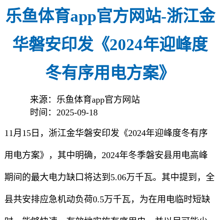
乐鱼体育app官方网站-浙江金
华磐安印发《2024年迎峰度
冬有序用电方案》
来源：乐鱼体育app官方网站
时间：2025-09-18
11月15日，浙江金华磐安印发《2024年迎峰度冬有序
用电方案》，其中明确，2024年冬季磐安县用电高峰
期间的最大电力缺口将达到5.06万千瓦。其中提到，全
县共安排应急机动负荷0.5万千瓦，为在用电临时短缺