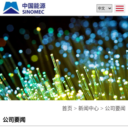
>
>
首页
新闻中心
公司要闻
公司要闻