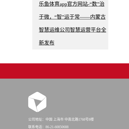
乐鱼体育app官方网站-“数”治
于微，“智”运于常——内蒙古
智慧运维公司智慧运营平台全
新发布
公司地址：中国 上海市 中南北路1768号8楼
联系电话：86-21-60850688