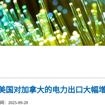
-美国对加拿大的电力出口大幅
间：2025-09-20