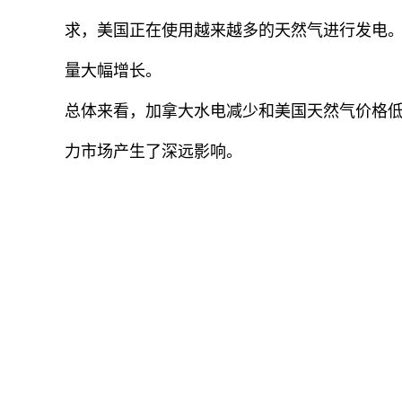
求，美国正在使用越来越多的天然气进行发电
量大幅增长。
总体来看，加拿大水电减少和美国天然气价格
力市场产生了深远影响。