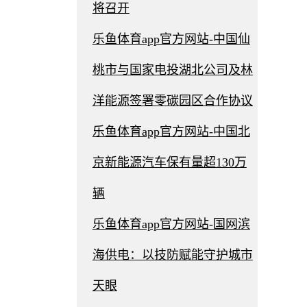
将召开
乐鱼体育app官方网站-中国仙
桃市与国家电投湖北公司及林
洋能源签署零碳园区合作协议
乐鱼体育app官方网站-中国北
京新能源汽车保有量超130万
辆
乐鱼体育app官方网站-国网滨
海供电：以技防赋能守护城市
天眼