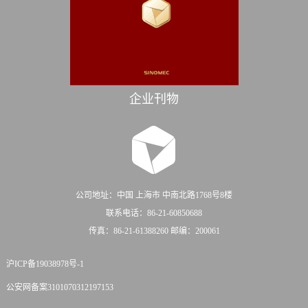
企业刊物
公司地址：中国 上海市 中南北路1768号8楼
联系电话：86-21-60850688
传真：86-21-61388260 邮编：200061
沪ICP备19038978号-1
公安网备案3101070312197153