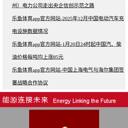
州）电力公司走出央企信创示范之路
乐鱼体育app官方网站-2025年12月中国电动汽车充
电设施数据情况
乐鱼体育app官方网站-1月20日24时起中国汽、柴
油价格每吨均上涨85元
乐鱼体育app官方网站-中国上海电气与海尔集团签
署战略合作协议