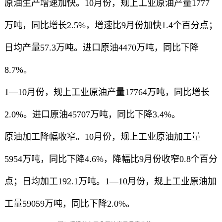
原油生产增速加快。10月份，规上工业原油产量1777
万吨，同比增长2.5%，增速比9月份加快1.4个百分点；
日均产量57.3万吨。进口原油4470万吨，同比下降
8.7%。
1—10月份，规上工业原油产量17764万吨，同比增长
2.0%。进口原油45707万吨，同比下降3.4%。
原油加工降幅收窄。10月份，规上工业原油加工量
5954万吨，同比下降4.6%，降幅比9月份收窄0.8个百分
点；日均加工192.1万吨。1—10月份，规上工业原油加
工量59059万吨，同比下降2.0%。