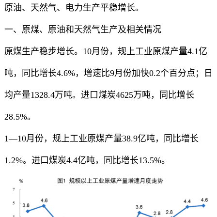
原油、天然气、电力生产平稳增长。
一、原煤、原油和天然气生产及相关情况
原煤生产稳步增长。10月份，规上工业原煤产量4.1亿
吨，同比增长4.6%，增速比9月份加快0.2个百分点；日
均产量1328.4万吨。进口煤炭4625万吨，同比增长
28.5%。
1—10月份，规上工业原煤产量38.9亿吨，同比增长
1.2%。进口煤炭4.4亿吨，同比增长13.5%。