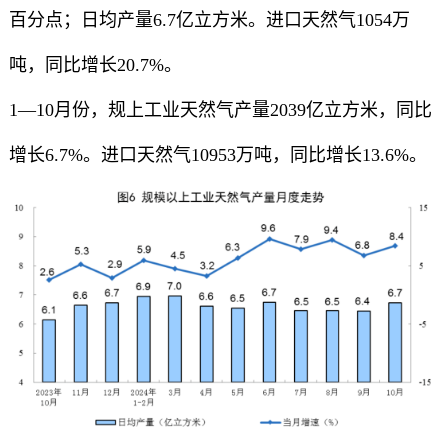
百分点；日均产量6.7亿立方米。进口天然气1054万
吨，同比增长20.7%。
1—10月份，规上工业天然气产量2039亿立方米，同比
增长6.7%。进口天然气10953万吨，同比增长13.6%。