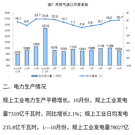
二、电力生产情况
规上工业电力生产平稳增长。10月份，规上工业发电
量7310亿千瓦时，同比增长2.1%；规上工业日均发电
235.8亿千瓦时。1—10月份，规上工业发电量78027亿