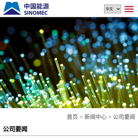
>
>
首页
新闻中心
公司要闻
公司要闻