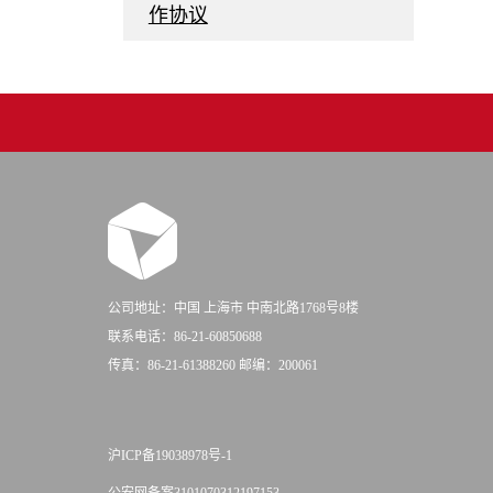
作协议
公司地址：中国 上海市 中南北路1768号8楼
联系电话：86-21-60850688
传真：86-21-61388260 邮编：200061
沪ICP备19038978号-1
公安网备案3101070312197153