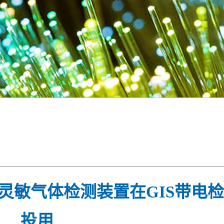
高灵敏气体检测装置在GIS带电
投用