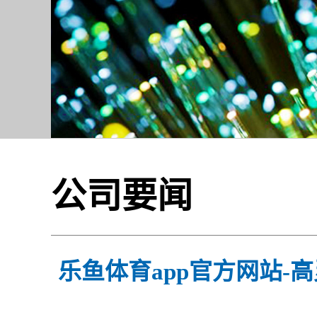
公司要闻
乐鱼体育app官方网站-