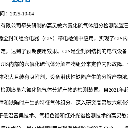
间：2025-10-04
院有限公司牵头研制的高灵敏六氟化硫气体组分检测装置
全封闭组合电器（GIS）带电检测中应用，实现了GIS
定，达到了预期使用效果。GIS是全封闭结构的电气设备
GIS内部的六氟化硫气体分解产物组分来定位内部故障、
室体积大且装有吸附剂，设备潜伏性缺陷产生的分解产物浓
检测痕量六氟化硫气体分解产物的检测装置。自2021年
故障和缺陷时产生的特征气体组分，深入研究高灵敏六氟化
于低温富集技术、气相色谱和红外光谱检测技术的高灵敏