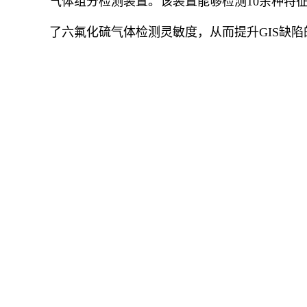
气体组分检测装置。该装置能够检测10余种特
了六氟化硫气体检测灵敏度，从而提升GIS缺