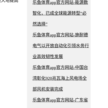
极大地提高
乐鱼体育app官方网站-能源数
智化，已成全球能源转型“必
然选择”
乐鱼体育app官方网站-施耐德
电气以开放自动化引领水务行
业高效韧性发展
乐鱼体育app官方网站-中国台
湾彰化920兆瓦海上风电场全
部风机安装完成
乐鱼体育app官方网站-广东省