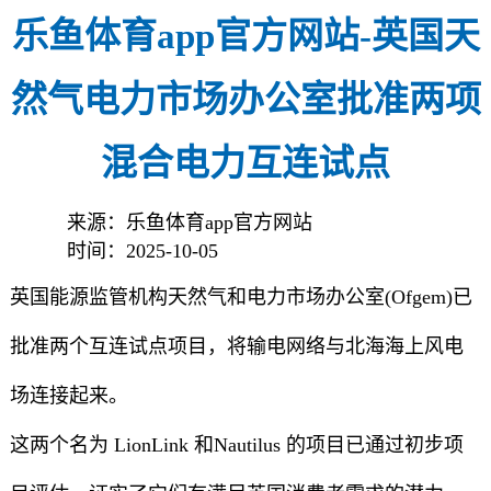
乐鱼体育app官方网站-英国天
然气电力市场办公室批准两项
混合电力互连试点
来源：乐鱼体育app官方网站
时间：2025-10-05
英国能源监管机构天然气和电力市场办公室(Ofgem)已
批准两个互连试点项目，将输电网络与北海海上风电
场连接起来。
这两个名为 LionLink 和Nautilus 的项目已通过初步项