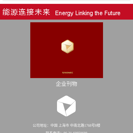
企业刊物
公司地址：中国 上海市 中南北路1768号8楼