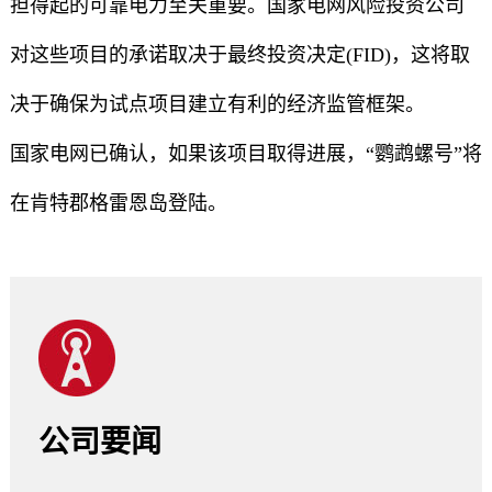
担得起的可靠电力至关重要。国家电网风险投资公司
对这些项目的承诺取决于最终投资决定(FID)，这将取
决于确保为试点项目建立有利的经济监管框架。
国家电网已确认，如果该项目取得进展，“鹦鹉螺号”将
在肯特郡格雷恩岛登陆。
公司要闻