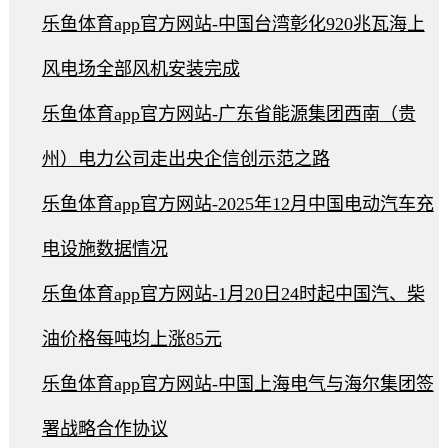
乐鱼体育app官方网站-中国台湾彰化920兆瓦海上
风电场全部风机安装完成
乐鱼体育app官方网站-广东省能源集团西南（贵
州）电力公司走出央企信创示范之路
乐鱼体育app官方网站-2025年12月中国电动汽车充
电设施数据情况
乐鱼体育app官方网站-1月20日24时起中国汽、柴
油价格每吨均上涨85元
乐鱼体育app官方网站-中国上海电气与海尔集团签
署战略合作协议