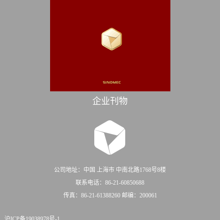
企业刊物
公司地址：中国 上海市 中南北路1768号8楼
联系电话：86-21-60850688
传真：86-21-61388260 邮编：200061
沪ICP备19038978号-1