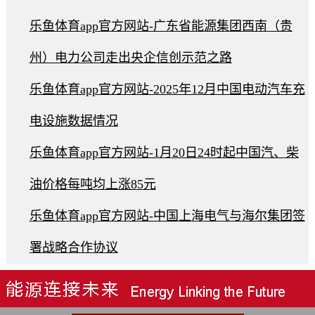
乐鱼体育app官方网站-广东省能源集团西南（贵
州）电力公司走出央企信创示范之路
乐鱼体育app官方网站-2025年12月中国电动汽车充
电设施数据情况
乐鱼体育app官方网站-1月20日24时起中国汽、柴
油价格每吨均上涨85元
乐鱼体育app官方网站-中国上海电气与海尔集团签
署战略合作协议