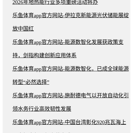
2026年地热能行业多项重磅活动将办
乐鱼体育app官方网站-伊拉克新能源光伏储能展绽
放中国红
乐鱼体育app官方网站-能源数智化发展获政策支
持，剑指构建创新应用体系
乐鱼体育app官方网站-能源数智化，已成全球能源
转型“必然选择”
乐鱼体育app官方网站-施耐德电气以开放自动化引
领水务行业高效韧性发展
乐鱼体育app官方网站-中国台湾彰化920兆瓦海上