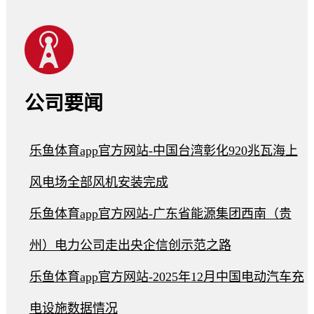
公司要闻
乐鱼体育app官方网站-中国台湾彰化920兆瓦海上
风电场全部风机安装完成
乐鱼体育app官方网站-广东省能源集团西南（贵
州）电力公司走出央企信创示范之路
乐鱼体育app官方网站-2025年12月中国电动汽车充
电设施数据情况