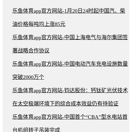
乐鱼体育app官方网站-1月20日24时起中国汽、柴
油价格每吨均上涨85元
乐鱼体育app官方网站-中国上海电气与海尔集团签
署战略合作协议
乐鱼体育app官方网站-中国电动汽车充电设施数量
突破2000万个
乐鱼体育app官方网站-钧达股份：钙钛矿光伏技术
在太空极端环境下的综合成本效益仍有待验证
乐鱼体育app官方网站-中国首个“CBA”型水电站首
台机组转子吊装完成