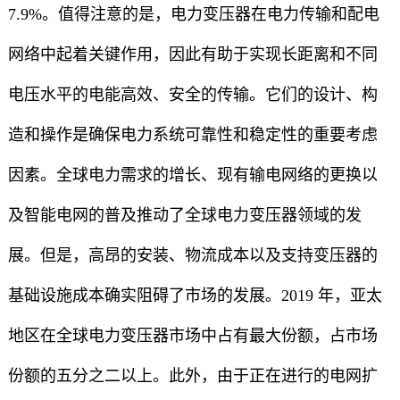
7.9%。值得注意的是，电力变压器在电力传输和配电
网络中起着关键作用，因此有助于实现长距离和不同
电压水平的电能高效、安全的传输。它们的设计、构
造和操作是确保电力系统可靠性和稳定性的重要考虑
因素。全球电力需求的增长、现有输电网络的更换以
及智能电网的普及推动了全球电力变压器领域的发
展。但是，高昂的安装、物流成本以及支持变压器的
基础设施成本确实阻碍了市场的发展。2019 年，亚太
地区在全球电力变压器市场中占有最大份额，占市场
份额的五分之二以上。此外，由于正在进行的电网扩