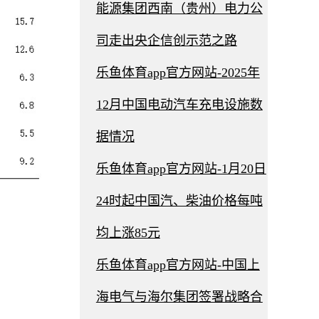
能源集团西南（贵州）电力公
司走出央企信创示范之路
乐鱼体育app官方网站-2025年
12月中国电动汽车充电设施数
据情况
乐鱼体育app官方网站-1月20日
24时起中国汽、柴油价格每吨
均上涨85元
乐鱼体育app官方网站-中国上
海电气与海尔集团签署战略合