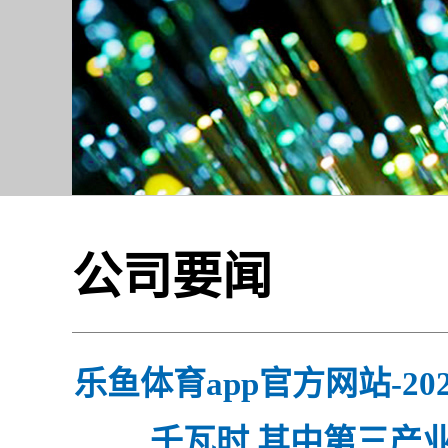
公司要闻
乐鱼体育app官方网站-202
千瓦时 其中第三产业1