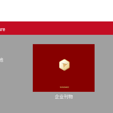
池
企业刊物