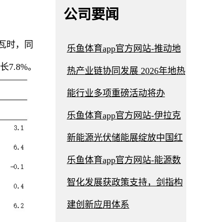
公司要闻
千瓦时，同
乐鱼体育app官方网站-推动地
长7.8%。
热产业链协同发展 2026年地热
能行业多项重磅活动将办
乐鱼体育app官方网站-伊拉克
新能源光伏储能展绽放中国红
乐鱼体育app官方网站-能源数
智化发展获政策支持，剑指构
建创新应用体系