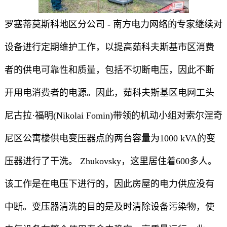
罗塞蒂莫斯科地区分公司 - 南方电力网络的专家继续对
设备进行定期维护工作，以提高茹科夫斯基市区消费
者的供电可靠性和质量，包括不切断电压，因此不断
开用电消费者的电源。因此，茹科夫斯基区电网工头
尼古拉·福明(Nikolai Fomin)带领的机动小组对索尔涅奇
尼区公寓楼供电变压器点的两台容量为1000 kVA的变
压器进行了干洗。 Zhukovsky，这里居住着600多人。
该工作是在电压下进行的，因此房屋的电力供应没有
中断。变压器清洗的目的是及时清除设备污染物，使