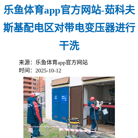
乐鱼体育app官方网站-茹科夫
斯基配电区对带电变压器进行
干洗
来源：乐鱼体育app官方网站
时间：2025-10-12