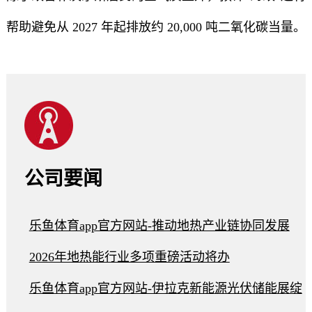
帮助避免从 2027 年起排放约 20,000 吨二氧化碳当量。
公司要闻
乐鱼体育app官方网站-推动地热产业链协同发展
2026年地热能行业多项重磅活动将办
乐鱼体育app官方网站-伊拉克新能源光伏储能展绽