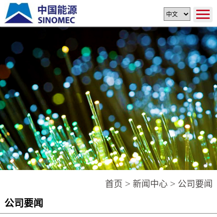
>
>
首页
新闻中心
公司要闻
公司要闻