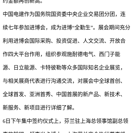
约金额再创新高。
中国电建作为国务院国资委中央企业交易团分团，连
续七年参加进博会，成为进博“全勤生”。展会期间充分
利用进博会国际采购、投资促进、人文交流、开放合
作四大平台作用，组织参观施耐德电气、西门子能
源、日立能源、卡特彼勒等众多国际知名企业展览，
与相关展商代表进行沟通交流，对展会中全球首创、
全球首发、亚洲首秀、中国首展的新产品、新技术、
新服务、新项目进行详细了解。
6日下午集中签约仪式上，芬兰驻上海总领事馆副总领