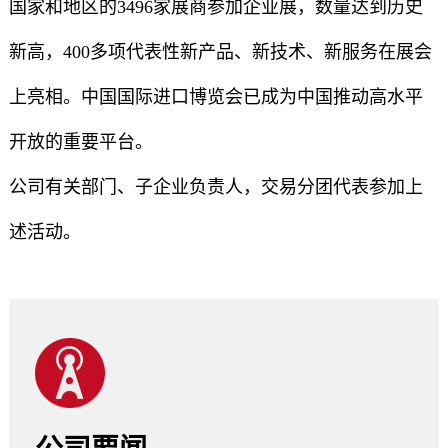
国家和地区的3496家展商参加企业展，数量达到历史
新高，400多项代表性新产品、新技术、新服务在展会
上亮相。中国国际进口博览会已成为中国推动高水平
开放的重要平台。
公司有关部门、子企业负责人，交易分团代表参加上
述活动。