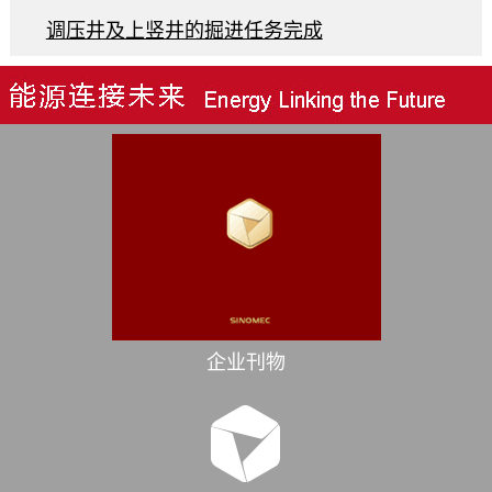
调压井及上竖井的掘进任务完成
企业刊物