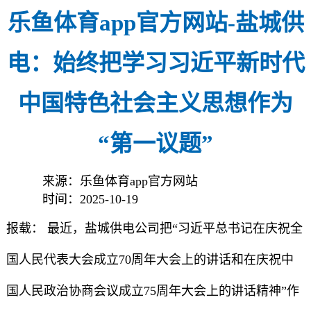
乐鱼体育app官方网站-盐城供
电：始终把学习习近平新时代
中国特色社会主义思想作为
“第一议题”
来源：乐鱼体育app官方网站
时间：2025-10-19
报载： 最近，盐城供电公司把“习近平总书记在庆祝全
国人民代表大会成立70周年大会上的讲话和在庆祝中
国人民政治协商会议成立75周年大会上的讲话精神”作