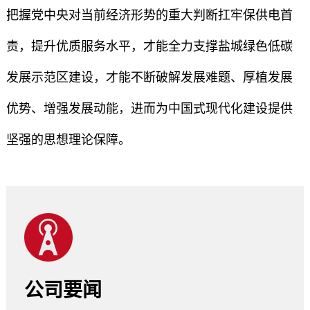
把握党中央对当前经济形势的重大判断扛牢保供电首
责，提升优质服务水平，才能全力支撑盐城绿色低碳
发展示范区建设，才能不断破解发展难题、厚植发展
优势、增强发展动能，进而为中国式现代化建设提供
坚强的思想理论保障。
公司要闻