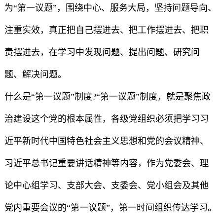
为“第一议题”，围绕中心、服务大局，坚持问题导向、
注重实效，真正把自己摆进去、把工作摆进去、把职
责摆进去，在学习中发现问题、提出问题、研究问
题、解决问题。
什么是“第一议题”制度?“第一议题”制度，就是聚焦政
治建设这个党的根本属性，各级党组织必须把学习习
近平新时代中国特色社会主义思想和党的会议精神、
习近平总书记重要讲话精神等内容，作为党委会、理
论中心组学习、支部大会、支委会、党小组会及其他
党内重要会议的“第一议题”，第一时间组织传达学习。