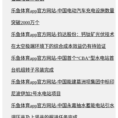
乐鱼体育app官方网站-中国电动汽车充电设施数量
突破2000万个
乐鱼体育app官方网站-钧达股份：钙钛矿光伏技术
在太空极端环境下的综合成本效益仍有待验证
乐鱼体育app官方网站-中国首个“CBA”型水电站首
台机组转子吊装完成
乐鱼体育app官方网站-中国能建葛洲坝集团中标印
尼波伊加2号水电站项目
乐鱼体育app官方网站-中国永嘉抽水蓄能电站引水
调压井及上竖井的掘进任务完成