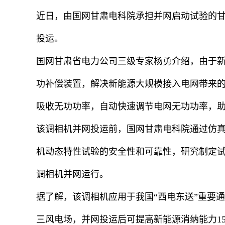
近日，由国网甘肃电科院承担并网启动试验的甘肃
投运。
国网甘肃省电力公司三级专家杨勇介绍，由于
功补偿装置，解决新能源大规模接入电网带来
吸收无功功率，自动快速调节电网无功功率，
该调相机并网投运前，国网甘肃电科院通过仿
机动态特性试验的安全性和可靠性，研究制定
调相机并网运行。
据了解，该调相机应用于我国“西电东送”重要通
三风电场，并网投运后可提高新能源消纳能力1