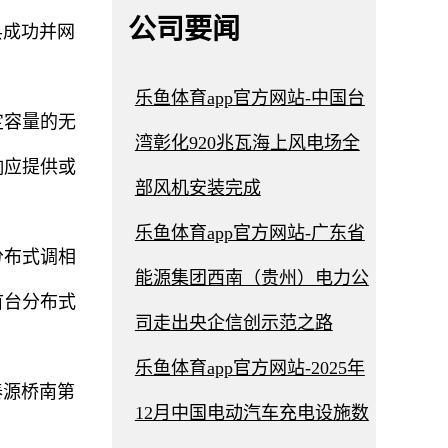
公司要闻
县成功并网
乐鱼体育app官方网站-中国台
定容量的无
湾彰化920兆瓦海上风电场全
响应提供或
部风机安装完成
乐鱼体育app官方网站-广东省
分布式调相
能源集团西南（贵州）电力公
首台分布式
司走出央企信创示范之路
乐鱼体育app官方网站-2025年
泰源桥南第
12月中国电动汽车充电设施数