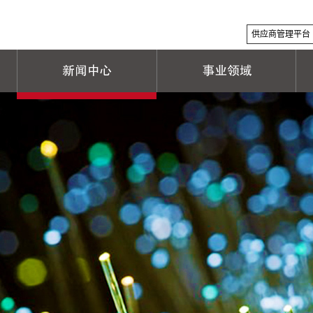
供应商管理平台