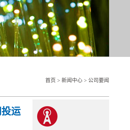
首页
>
新闻中心
>
公司要闻
网投运