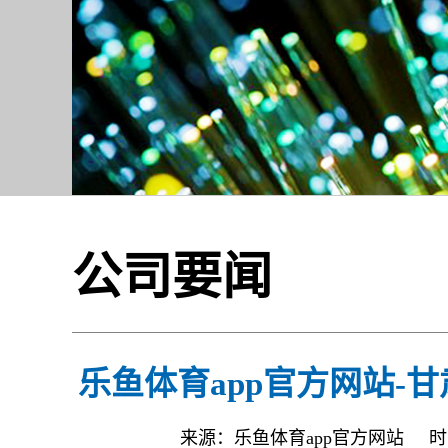
公司要闻
乐鱼体育app官方网站-
来源：乐鱼体育app官方网站
时