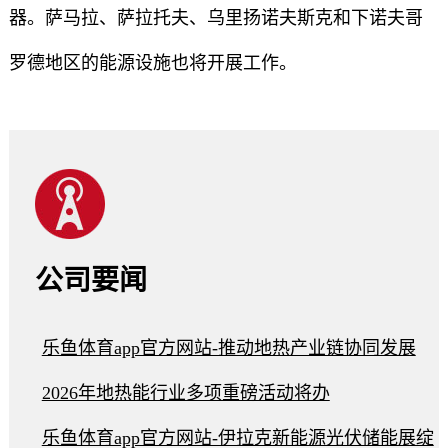
器。萨马拉、萨拉托夫、乌里扬诺夫斯克和下诺夫哥
罗德地区的能源设施也将开展工作。
公司要闻
乐鱼体育app官方网站-推动地热产业链协同发展
2026年地热能行业多项重磅活动将办
乐鱼体育app官方网站-伊拉克新能源光伏储能展绽