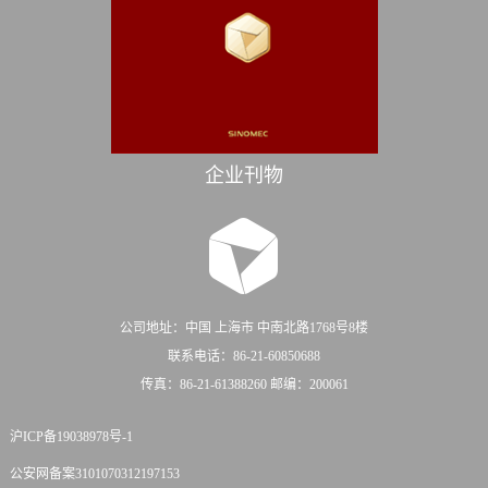
企业刊物
公司地址：中国 上海市 中南北路1768号8楼
联系电话：86-21-60850688
传真：86-21-61388260 邮编：200061
沪ICP备19038978号-1
公安网备案3101070312197153