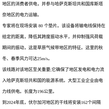
地区的消费者供电，并参与哈萨克斯坦共和国库斯塔
奈地区的电力运输。
专家将在现场安装 80 个垫片。该设备将输电线保持在
给定的距离，降低其跨度振动水平，并抑制强风荷载
期间的振动，这是草原气候带地区的特征。这里的秋
冬、春季风力可达25m/s。
该线路对该地区至关重要;它确保了地区发电和电力流
入哈萨克斯坦共和国的能源系统。大型工业企业由电
力线供电。长度为196公里。
到2024年底，伏尔加河地区的干线将安装162个间隔