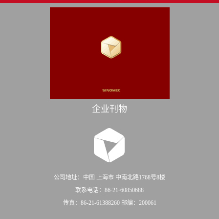
企业刊物
公司地址：中国 上海市 中南北路1768号8楼
联系电话：86-21-60850688
传真：86-21-61388260 邮编：200061