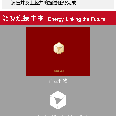
调压井及上竖井的掘进任务完成
企业刊物