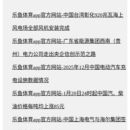
乐鱼体育app官方网站-中国台湾彰化920兆瓦海上
风电场全部风机安装完成
乐鱼体育app官方网站-广东省能源集团西南（贵
州）电力公司走出央企信创示范之路
乐鱼体育app官方网站-2025年12月中国电动汽车充
电设施数据情况
乐鱼体育app官方网站-1月20日24时起中国汽、柴
油价格每吨均上涨85元
乐鱼体育app官方网站-中国上海电气与海尔集团签