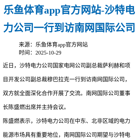
乐鱼体育app官方网站-沙特电
力公司一行到访南网国际公司
来源：乐鱼体育app官方网站
时间：2025-10-29
近日，沙特电力公司国家电网公司副总裁萨利赫和项
目开发公司副总裁穆巴拉克一行到访南网国际公司，
双方就全面深化合作开展了交流。南网国际公司董事
长陈盛燃出席并主持会议。
陈盛燃表示，沙特电力公司在中东、北非区域的电力
能源市场具有重要地位，南网国际公司期望与沙特电