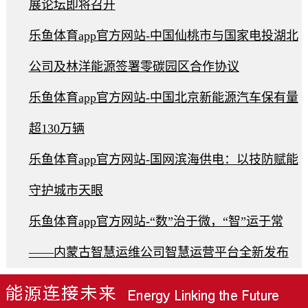
展论坛即将召开
乐鱼体育app官方网站-中国仙桃市与国家电投湖北
公司及林洋能源签署零碳园区合作协议
乐鱼体育app官方网站-中国北京新能源汽车保有量
超130万辆
乐鱼体育app官方网站-国网滨海供电：以技防赋能
守护城市天眼
乐鱼体育app官方网站-“数”治于微，“智”运于常
——内蒙古智慧运维公司智慧运营平台全新发布