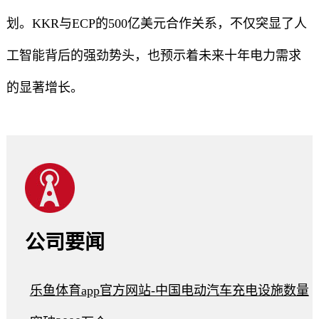
划。KKR与ECP的500亿美元合作关系，不仅突显了人
工智能背后的强劲势头，也预示着未来十年电力需求
的显著增长。
公司要闻
乐鱼体育app官方网站-中国电动汽车充电设施数量