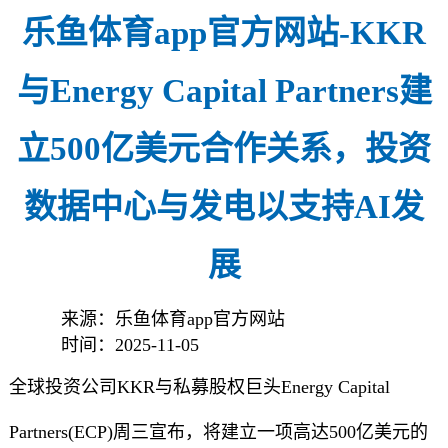
乐鱼体育app官方网站-KKR
与Energy Capital Partners建
立500亿美元合作关系，投资
数据中心与发电以支持AI发
展
来源：乐鱼体育app官方网站
时间：2025-11-05
全球投资公司KKR与私募股权巨头Energy Capital
Partners(ECP)周三宣布，将建立一项高达500亿美元的