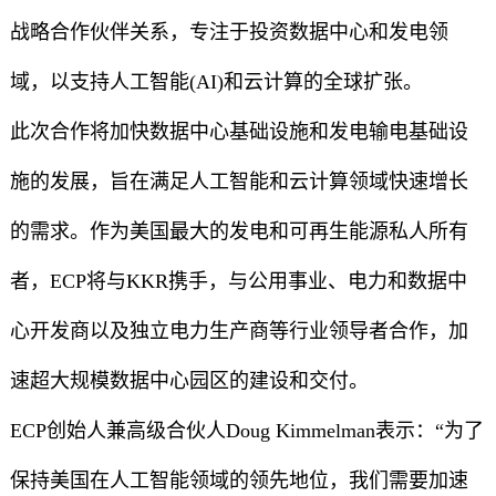
战略合作伙伴关系，专注于投资数据中心和发电领
域，以支持人工智能(AI)和云计算的全球扩张。
此次合作将加快数据中心基础设施和发电输电基础设
施的发展，旨在满足人工智能和云计算领域快速增长
的需求。作为美国最大的发电和可再生能源私人所有
者，ECP将与KKR携手，与公用事业、电力和数据中
心开发商以及独立电力生产商等行业领导者合作，加
速超大规模数据中心园区的建设和交付。
ECP创始人兼高级合伙人Doug Kimmelman表示：“为了
保持美国在人工智能领域的领先地位，我们需要加速