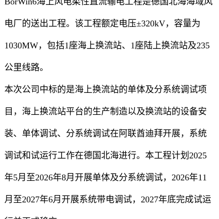
BorWin6海上风电柔性直流输电工程是德国北海海域风
电厂的送出工程。该工程额定电压±320kV，容量为
1030MW，包括1座海上换流站、1座陆上换流站及235
公里线路。
本次公司中标的是海上换流站的单体及分系统调试项
目，海上换流站平台的生产制造以及换流站的设备安
装、单体调试、分系统调试在阿联酋迪拜开展，系统
调试和试运行工作在德国北海进行。本工程计划2025
年5月至2026年8月开展单体及分系统调试，2026年11
月至2027年6月开展系统带电调试，2027年底完成试运