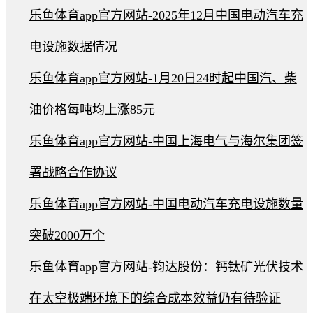
乐鱼体育app官方网站-2025年12月中国电动汽车充
电设施数据情况
乐鱼体育app官方网站-1月20日24时起中国汽、柴
油价格每吨均上涨85元
乐鱼体育app官方网站-中国上海电气与海尔集团签
署战略合作协议
乐鱼体育app官方网站-中国电动汽车充电设施数量
突破2000万个
乐鱼体育app官方网站-钧达股份：钙钛矿光伏技术
在太空极端环境下的综合成本效益仍有待验证