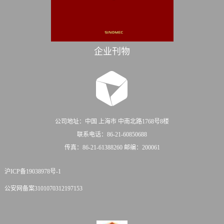
企业刊物
公司地址：中国 上海市 中南北路1768号8楼
联系电话：86-21-60850688
传真：86-21-61388260 邮编：200061
沪ICP备19038978号-1
公安网备案3101070312197153