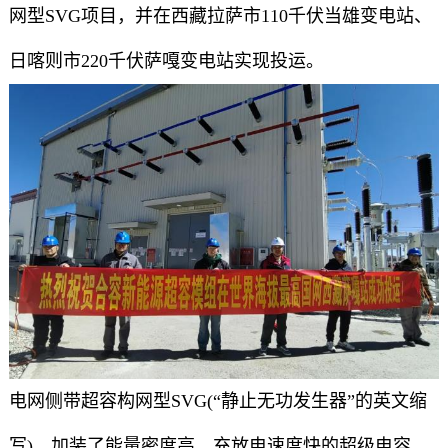
网型SVG项目，并在西藏拉萨市110千伏当雄变电站、
日喀则市220千伏萨嘎变电站实现投运。
电网侧带超容构网型SVG(“静止无功发生器”的英文缩
写)，加装了能量密度高、充放电速度快的超级电容