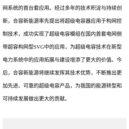
网系统的首台套应用。经过多年的技术积淀与持续创
新，合容新能源率先提出将超级电容器应用于构网控
制技术，成功实现了超级电容模组在国内首套电网侧
带超容构网型SVG中的应用，为超级电容技术在新型
电力系统中的应用拓展与建设增添了更大的价值。今
后，合容新能源将继续发挥其技术优势，不断推出更
加先进、可靠的超级电容产品，为我国的能源转型和
可持续发展做出更大的贡献。