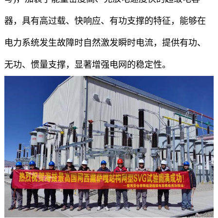
器，具有高过载、快响应、有功支撑的特征，能够在
电力系统发生故障时自然激发瞬时电流，提供有功、
无功、惯量支撑，显著增强电网的稳定性。