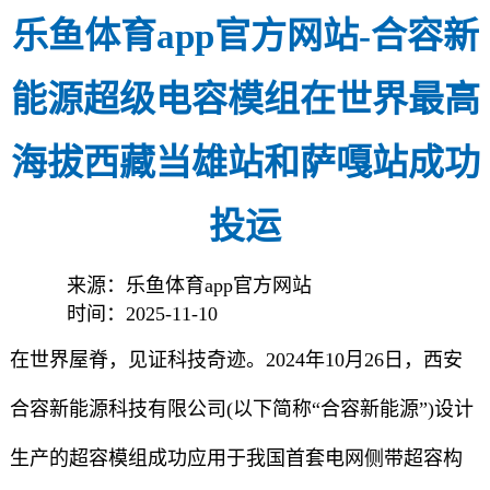
乐鱼体育app官方网站-合容新
能源超级电容模组在世界最高
海拔西藏当雄站和萨嘎站成功
投运
来源：乐鱼体育app官方网站
时间：2025-11-10
在世界屋脊，见证科技奇迹。2024年10月26日，西安
合容新能源科技有限公司(以下简称“合容新能源”)设计
生产的超容模组成功应用于我国首套电网侧带超容构