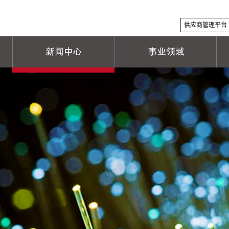
供应商管理平台