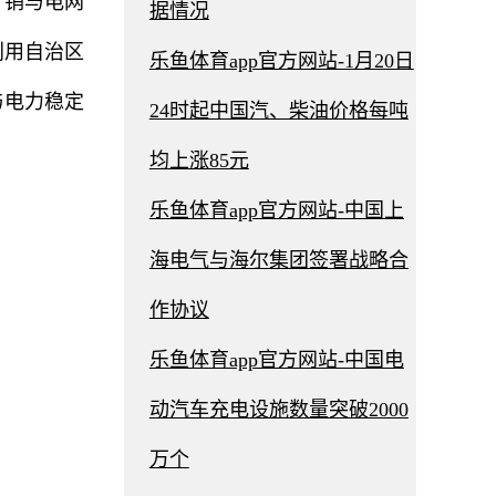
扩销与电网
据情况
利用自治区
乐鱼体育app官方网站-1月20日
与电力稳定
24时起中国汽、柴油价格每吨
均上涨85元
乐鱼体育app官方网站-中国上
海电气与海尔集团签署战略合
作协议
乐鱼体育app官方网站-中国电
动汽车充电设施数量突破2000
万个