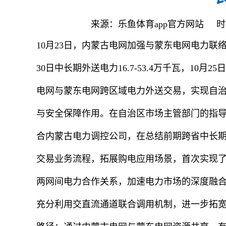
来源：乐鱼体育app官方网站
时
10月23日，内蒙古电网加强与蒙东电网电力联
30日中长期外送电力16.7-53.4万千瓦，1
电网与蒙东电网跨区域电力外送交易，实现自
与安全保障作用。在自治区市场主管部门的指
合内蒙古电力调控公司，在总结前期跨省中长
交易业务流程，拓展购电应用场景，首次‌实现
两网间电力合作关系，加速电力市场的深度融
充分利用交直流通道联合调用机制，进一步拓