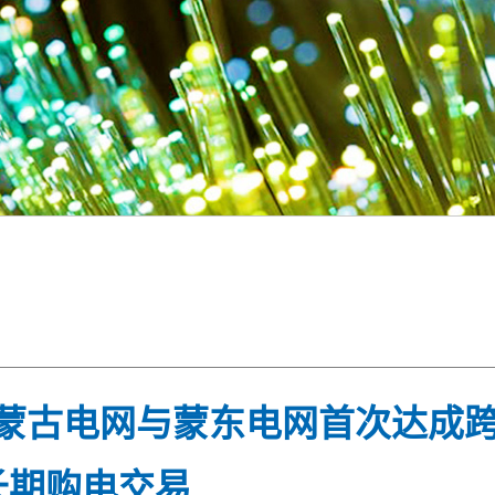
内蒙古电网与蒙东电网首次达成
长期购电交易