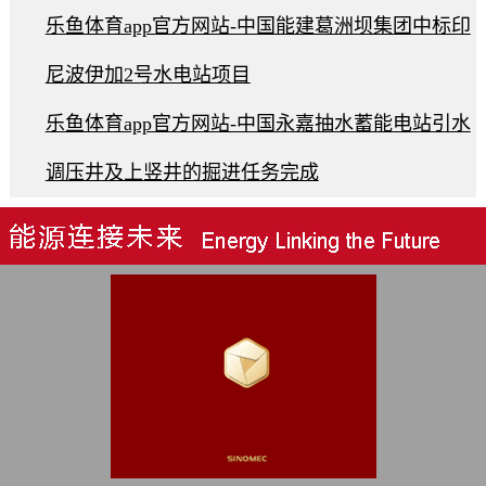
乐鱼体育app官方网站-中国能建葛洲坝集团中标印
尼波伊加2号水电站项目
乐鱼体育app官方网站-中国永嘉抽水蓄能电站引水
调压井及上竖井的掘进任务完成