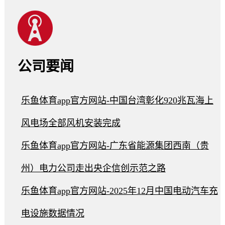
公司要闻
乐鱼体育app官方网站-中国台湾彰化920兆瓦海上
风电场全部风机安装完成
乐鱼体育app官方网站-广东省能源集团西南（贵
州）电力公司走出央企信创示范之路
乐鱼体育app官方网站-2025年12月中国电动汽车充
电设施数据情况