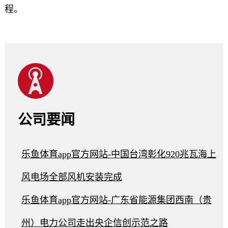
程。
公司要闻
乐鱼体育app官方网站-中国台湾彰化920兆瓦海上
风电场全部风机安装完成
乐鱼体育app官方网站-广东省能源集团西南（贵
州）电力公司走出央企信创示范之路