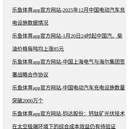
乐鱼体育app官方网站-2025年12月中国电动汽车充
电设施数据情况
乐鱼体育app官方网站-1月20日24时起中国汽、柴
油价格每吨均上涨85元
乐鱼体育app官方网站-中国上海电气与海尔集团签
署战略合作协议
乐鱼体育app官方网站-中国电动汽车充电设施数量
突破2000万个
乐鱼体育app官方网站-钧达股份：钙钛矿光伏技术
在太空极端环境下的综合成本效益仍有待验证