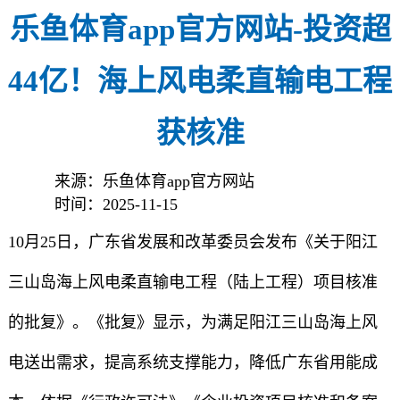
乐鱼体育app官方网站-投资超
44亿！海上风电柔直输电工程
获核准
来源：乐鱼体育app官方网站
时间：2025-11-15
10月25日，广东省发展和改革委员会发布《关于阳江
三山岛海上风电柔直输电工程（陆上工程）项目核准
的批复》。《批复》显示，为满足阳江三山岛海上风
电送出需求，提高系统支撑能力，降低广东省用能成