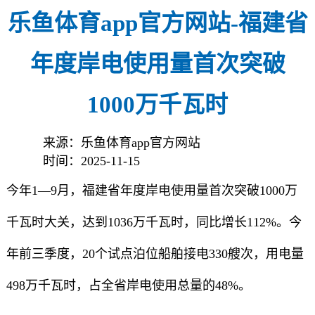
乐鱼体育app官方网站-福建省
年度岸电使用量首次突破
1000万千瓦时
来源：乐鱼体育app官方网站
时间：2025-11-15
今年1—9月，福建省年度岸电使用量首次突破1000万
千瓦时大关，达到1036万千瓦时，同比增长112%。今
年前三季度，20个试点泊位船舶接电330艘次，用电量
498万千瓦时，占全省岸电使用总量的48%。