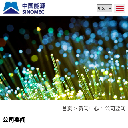
>
>
首页
新闻中心
公司要闻
公司要闻