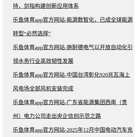
持，剑指构建创新应用体系
乐鱼体育app官方网站-能源数智化，已成全球能源
转型“必然选择”
乐鱼体育app官方网站-施耐德电气以开放自动化引
领水务行业高效韧性发展
乐鱼体育app官方网站-中国台湾彰化920兆瓦海上
风电场全部风机安装完成
乐鱼体育app官方网站-广东省能源集团西南（贵
州）电力公司走出央企信创示范之路
乐鱼体育app官方网站-2025年12月中国电动汽车充