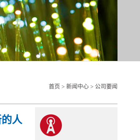
首页
>
新闻中心
>
公司要闻
新的人