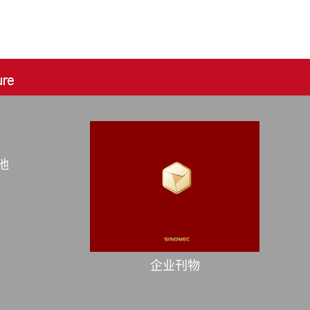
池
企业刊物