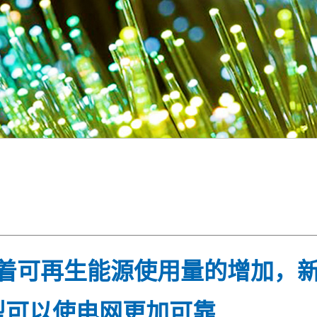
随着可再生能源使用量的增加，
型可以使电网更加可靠