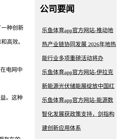
公司要闻
了一种创新
乐鱼体育app官方网站-推动地
靠和高效。
热产业链协同发展 2026年地热
能行业多项重磅活动将办
力在电网中
乐鱼体育app官方网站-伊拉克
新能源光伏储能展绽放中国红
获益。这种
乐鱼体育app官方网站-能源数
智化发展获政策支持，剑指构
建创新应用体系