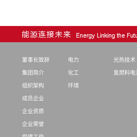
董事长致辞
电力
光热技术
集团简介
化工
氢燃料电
组织架构
环境
成员企业
企业资质
企业荣誉