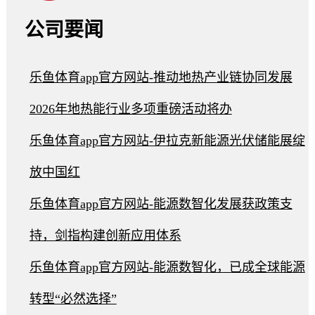
公司要闻
乐鱼体育app官方网站-推动地热产业链协同发展
2026年地热能行业多项重磅活动将办
乐鱼体育app官方网站-伊拉克新能源光伏储能展绽
放中国红
乐鱼体育app官方网站-能源数智化发展获政策支
持，剑指构建创新应用体系
乐鱼体育app官方网站-能源数智化，已成全球能源
转型“必然选择”