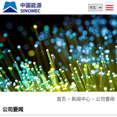
>
>
首页
新闻中心
公司要闻
公司要闻