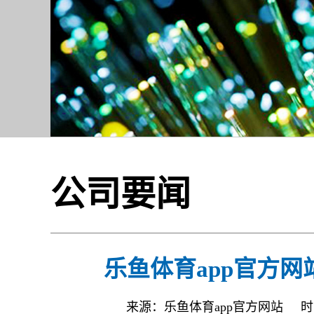
公司要闻
乐鱼体育app官方网
来源：乐鱼体育app官方网站
时