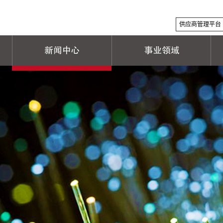
供应商管理平台