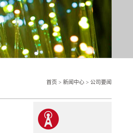
首页
>
新闻中心
>
公司要闻
”