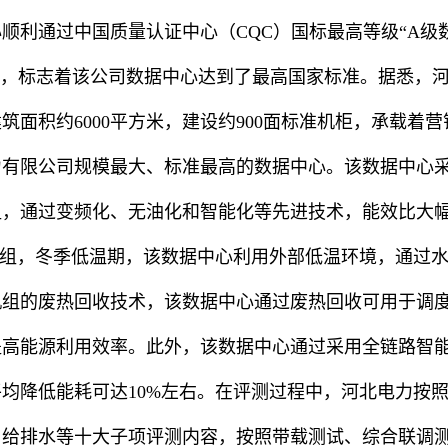
心顺利通过中国质量认证中心（CQC）国标最高等级“A级
证，标志着该公司数据中心达到了最高国家标准。据悉，
筑面积约6000平方米，建设约900面标准机柜，承载着营销
力有限公司规模最大、标准最高的数据中心。该数据中心
组，通过变频化、无油化和智能化等先进技术，能效比大
机组，冬季低温期，该数据中心利用外部低温环境，通过
机组的废热回收技术，该数据中心通过废热回收可用于调
提高能源利用效率。此外，该数据中心通过采用全链路智
均降低能耗可达10%左右。在评测过程中，河北电力按
、给排水等十大子项评测内容，按照带载测试、综合联调