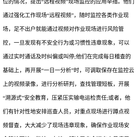
位的情况，提出“远程视频”现场监控的应用举措。他们
通过强化工作现场“远程视频”，随时监控各类作业现
场，足不出户就能通过视频对作业现场进行风险管
控，一旦发现有不安全行为或习惯性违章现象，可以
通过实时通话及时纠偏或叫停;他们在完成每日稽查的
基础上，再开展“一日一分析”时，可调取保存在监控云
上的视频录像，进行分析研判，查找管理短板，开展
“溯源式”安全教育，压紧压实输电运检责任;或者，他
们有针对性地安排巡查人员，对重点现场进行蹲点视
频督查，大大减少了现场违章现象，确保作业现场安