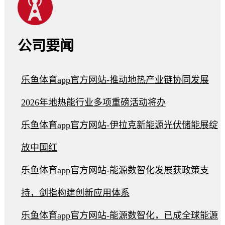
公司要闻
乐鱼体育app官方网站-推动地热产业链协同发展
2026年地热能行业多项重磅活动将办
乐鱼体育app官方网站-伊拉克新能源光伏储能展绽
放中国红
乐鱼体育app官方网站-能源数智化发展获政策支
持，剑指构建创新应用体系
乐鱼体育app官方网站-能源数智化，已成全球能源