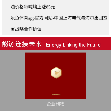
油价格每吨均上涨85元
乐鱼体育app官方网站-中国上海电气与海尔集团签
署战略合作协议
企业刊物