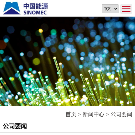
>
>
首页
新闻中心
公司要闻
公司要闻