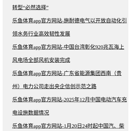
转型“必然选择”
乐鱼体育app官方网站-施耐德电气以开放自动化引
领水务行业高效韧性发展
乐鱼体育app官方网站-中国台湾彰化920兆瓦海上
风电场全部风机安装完成
乐鱼体育app官方网站-广东省能源集团西南（贵
州）电力公司走出央企信创示范之路
乐鱼体育app官方网站-2025年12月中国电动汽车充
电设施数据情况
乐鱼体育app官方网站-1月20日24时起中国汽、柴