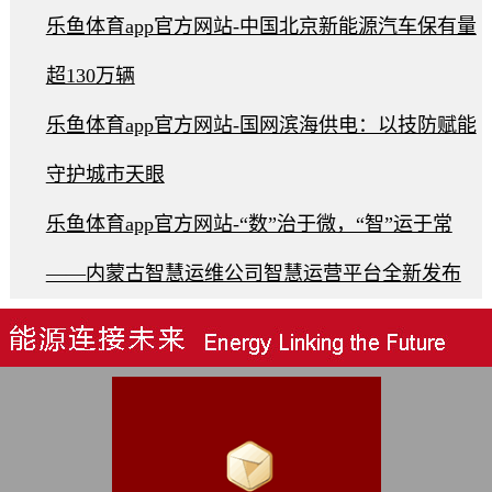
乐鱼体育app官方网站-中国北京新能源汽车保有量
超130万辆
乐鱼体育app官方网站-国网滨海供电：以技防赋能
守护城市天眼
乐鱼体育app官方网站-“数”治于微，“智”运于常
——内蒙古智慧运维公司智慧运营平台全新发布