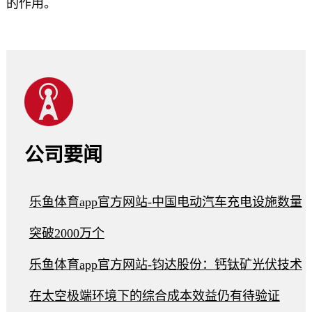
的作用。
公司要闻
乐鱼体育app官方网站-中国电动汽车充电设施数量
突破2000万个
乐鱼体育app官方网站-钧达股份：钙钛矿光伏技术
在太空极端环境下的综合成本效益仍有待验证