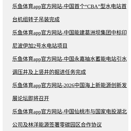
乐鱼体育app官方网站-中国首个“CBA”型水电站首
台机组转子吊装完成
乐鱼体育app官方网站-中国能建葛洲坝集团中标印
尼波伊加2号水电站项目
乐鱼体育app官方网站-中国永嘉抽水蓄能电站引水
调压井及上竖井的掘进任务完成
乐鱼体育app官方网站-2026中国海上新能源创新发
展论坛即将召开
乐鱼体育app官方网站-中国仙桃市与国家电投湖北
公司及林洋能源签署零碳园区合作协议