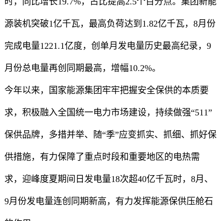
时，同比增长19.7%，占比提高2.5个百分点。集团新能
源装机突破1亿千瓦，最高负荷达到1.82亿千瓦，8月份
完成电量1221.1亿度，创单月发电量历史最高纪录，9
月份总电量再创同期最高，增幅10.2%。
今年以来，国家能源集团牢牢把握安全保供的本质要
求，积极融入全国统一电力市场建设，持续做强“511”
保供品牌，多措并举、随“季”应变抓实、抓细、抓好保
供措施，有力保障了重点时段和重要地区的电热需
求，迎峰度夏期间日发电量18次超40亿千瓦时，8月、
9月份发电量连创同期新高，有力发挥能源保供压舱石