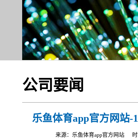
公司要闻
乐鱼体育app官方网站-
来源：乐鱼体育app官方网站
时