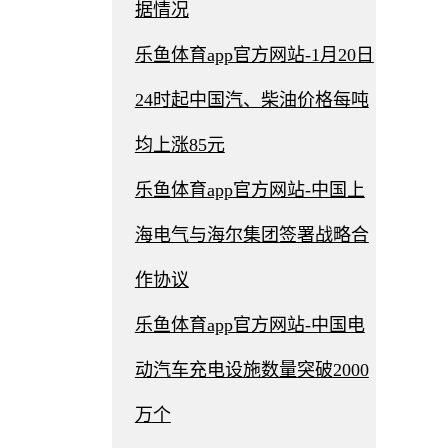
据情况
乐鱼体育app官方网站-1月20日
24时起中国汽、柴油价格每吨
均上涨85元
乐鱼体育app官方网站-中国上
海电气与海尔集团签署战略合
作协议
乐鱼体育app官方网站-中国电
动汽车充电设施数量突破2000
万个