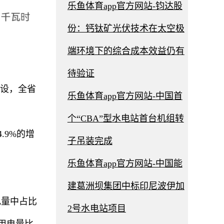
乐鱼体育app官方网站-钧达股
份：钙钛矿光伏技术在太空极
端环境下的综合成本效益仍有
待验证
建设，全省
乐鱼体育app官方网站-中国首
个“CBA”型水电站首台机组转
.9%的增
子吊装完成
乐鱼体育app官方网站-中国能
建葛洲坝集团中标印尼波伊加
电量中占比
2号水电站项目
会用电量比