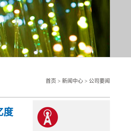
首页
>
新闻中心
>
公司要闻
亿度