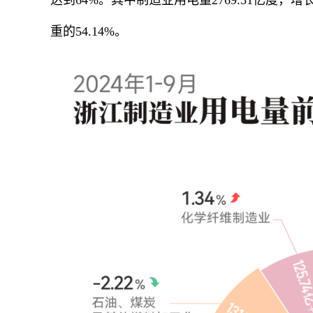
重的54.14%。