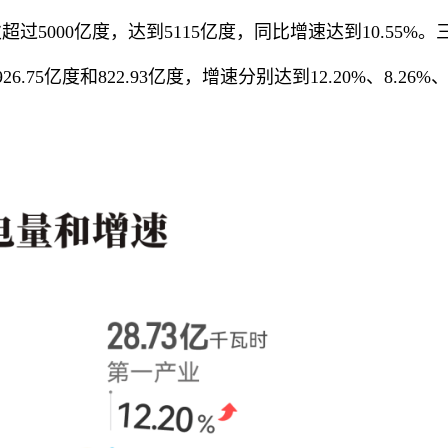
5000亿度，达到5115亿度，同比增速达到10.55%。
6.75亿度和822.93亿度，增速分别达到12.20%、8.26%、1