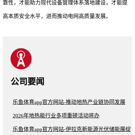
靠性，才能助力现代设备管理体系落地建设，才能提
高本质安全水平，进而推动电网高质量发展。
公司要闻
乐鱼体育app官方网站-推动地热产业链协同发展
2026年地热能行业多项重磅活动将办
乐鱼体育app官方网站-伊拉克新能源光伏储能展绽