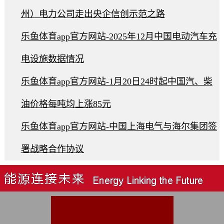
州）电力公司走出央企信创示范之路
乐鱼体育app官方网站-2025年12月中国电动汽车充
电设施数据情况
乐鱼体育app官方网站-1月20日24时起中国汽、柴
油价格每吨均上涨85元
乐鱼体育app官方网站-中国上海电气与海尔集团签
署战略合作协议