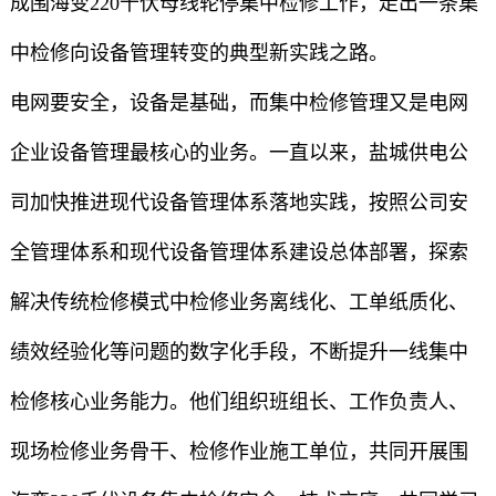
成围海变220千伏母线轮停集中检修工作，走出一条集
中检修向设备管理转变的典型新实践之路。
电网要安全，设备是基础，而集中检修管理又是电网
企业设备管理最核心的业务。一直以来，盐城供电公
司加快推进现代设备管理体系落地实践，按照公司安
全管理体系和现代设备管理体系建设总体部署，探索
解决传统检修模式中检修业务离线化、工单纸质化、
绩效经验化等问题的数字化手段，不断提升一线集中
检修核心业务能力。他们组织班组长、工作负责人、
现场检修业务骨干、检修作业施工单位，共同开展围