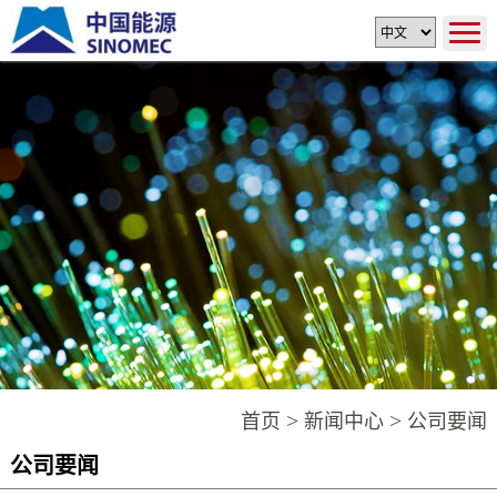
>
>
首页
新闻中心
公司要闻
公司要闻