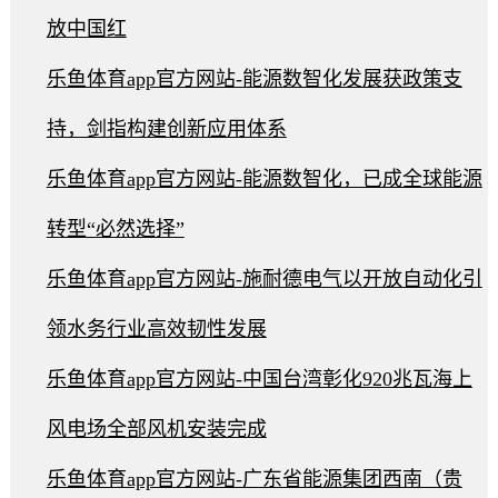
放中国红
乐鱼体育app官方网站-能源数智化发展获政策支
持，剑指构建创新应用体系
乐鱼体育app官方网站-能源数智化，已成全球能源
转型“必然选择”
乐鱼体育app官方网站-施耐德电气以开放自动化引
领水务行业高效韧性发展
乐鱼体育app官方网站-中国台湾彰化920兆瓦海上
风电场全部风机安装完成
乐鱼体育app官方网站-广东省能源集团西南（贵