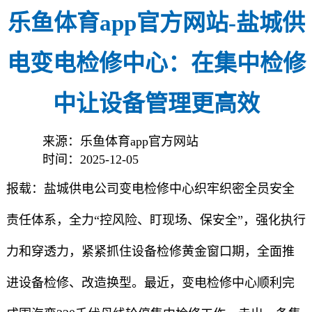
乐鱼体育app官方网站-盐城供
电变电检修中心：在集中检修
中让设备管理更高效
来源：乐鱼体育app官方网站
时间：2025-12-05
报载：盐城供电公司变电检修中心织牢织密全员安全
责任体系，全力“控风险、盯现场、保安全”，强化执行
力和穿透力，紧紧抓住设备检修黄金窗口期，全面推
进设备检修、改造换型。最近，变电检修中心顺利完