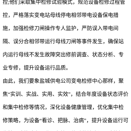
控;他们采取集中检修试验模式，规范设备检修过程管
控，严格落实变电站母线停电相邻带电设备保电措
施，加强检修刀闸操作专人监护，严防误入带电间
隔、误分合相邻带运行母线刀闸等事件发生，确保站
内运行母线不发生故障突出修前调查、状态分析、专
业专修，提升设备运行品质。
由此，我们要象盐城供电公司变电检修中心那样，聚
焦“实训、实战、实用、实效”，结合年度设备状态评价
和集中检修等情况，深化设备健康管理，优化集中检
修策略，为设备“看诊、把脉、治病”，提升设备运行可