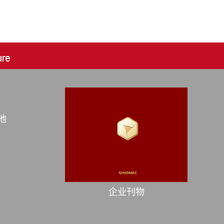
池
企业刊物