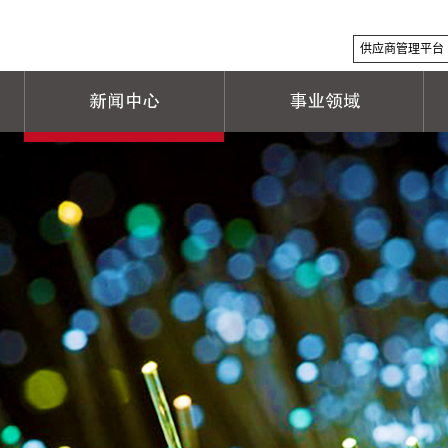
供应商管理平台