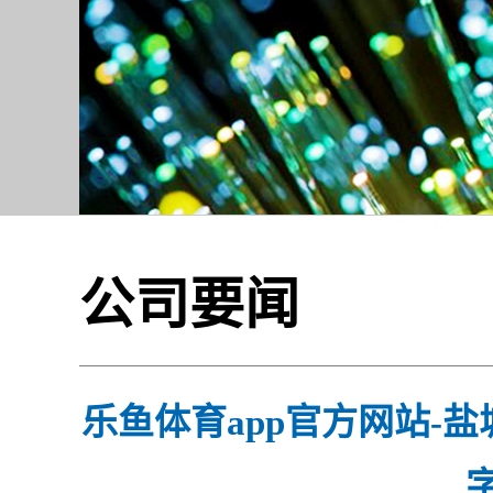
公司要闻
乐鱼体育app官方网站-