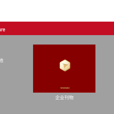
池
企业刊物