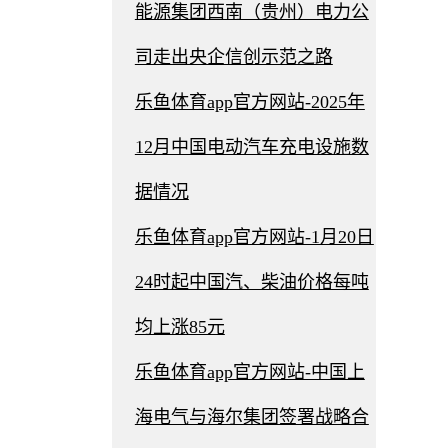
能源集团西南（贵州）电力公
司走出央企信创示范之路
乐鱼体育app官方网站-2025年
12月中国电动汽车充电设施数
据情况
乐鱼体育app官方网站-1月20日
24时起中国汽、柴油价格每吨
均上涨85元
乐鱼体育app官方网站-中国上
海电气与海尔集团签署战略合