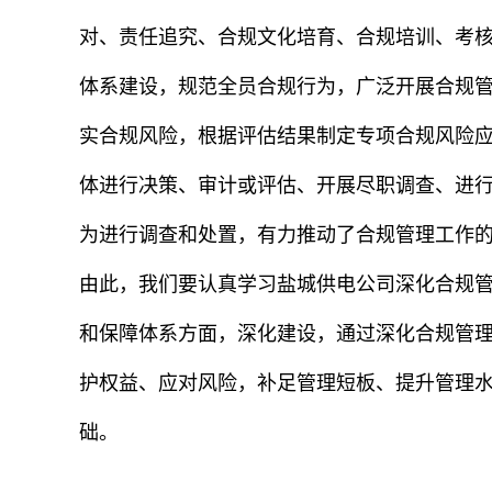
对、责任追究、合规文化培育、合规培训、考
体系建设，规范全员合规行为，广泛开展合规管
实合规风险，根据评估结果制定专项合规风险应
体进行决策、审计或评估、开展尽职调查、进
为进行调查和处置，有力推动了合规管理工作
由此，我们要认真学习盐城供电公司深化合规
和保障体系方面，深化建设，通过深化合规管
护权益、应对风险，补足管理短板、提升管理
础。