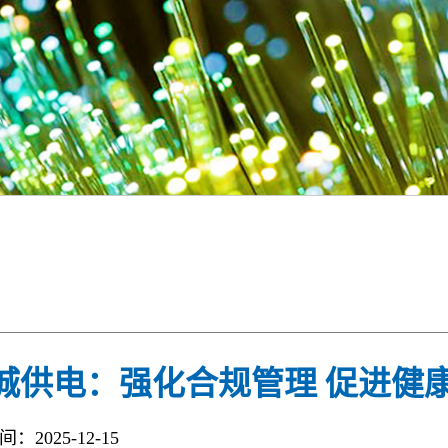
盐城供电：强化合规管理 促进健
间：2025-12-15