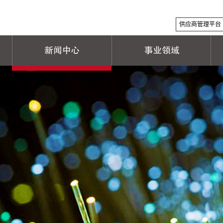
供应商管理平台