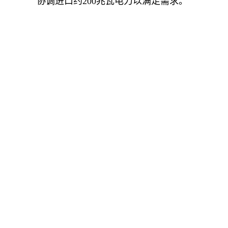
协调进口约200兆瓦电力以满足需求。