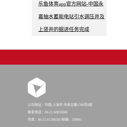
乐鱼体育app官方网站-中国永
嘉抽水蓄能电站引水调压井及
上竖井的掘进任务完成
公司地址：中国 上海市 中南北路1768号8楼
联系电话：86-21-60850688
传真：86-21-61388260 邮编：200061