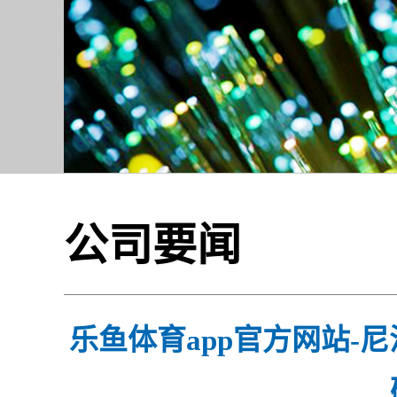
公司要闻
乐鱼体育app官方网站-