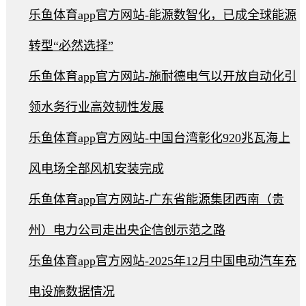
乐鱼体育app官方网站-能源数智化，已成全球能源
转型“必然选择”
乐鱼体育app官方网站-施耐德电气以开放自动化引
领水务行业高效韧性发展
乐鱼体育app官方网站-中国台湾彰化920兆瓦海上
风电场全部风机安装完成
乐鱼体育app官方网站-广东省能源集团西南（贵
州）电力公司走出央企信创示范之路
乐鱼体育app官方网站-2025年12月中国电动汽车充
电设施数据情况