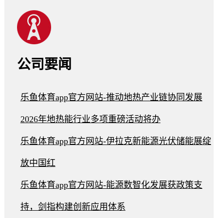
公司要闻
乐鱼体育app官方网站-推动地热产业链协同发展
2026年地热能行业多项重磅活动将办
乐鱼体育app官方网站-伊拉克新能源光伏储能展绽
放中国红
乐鱼体育app官方网站-能源数智化发展获政策支
持，剑指构建创新应用体系