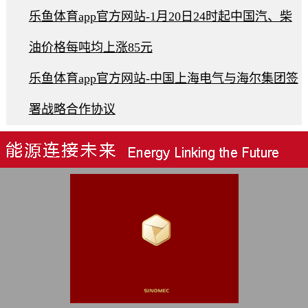
乐鱼体育app官方网站-1月20日24时起中国汽、柴
油价格每吨均上涨85元
乐鱼体育app官方网站-中国上海电气与海尔集团签
署战略合作协议