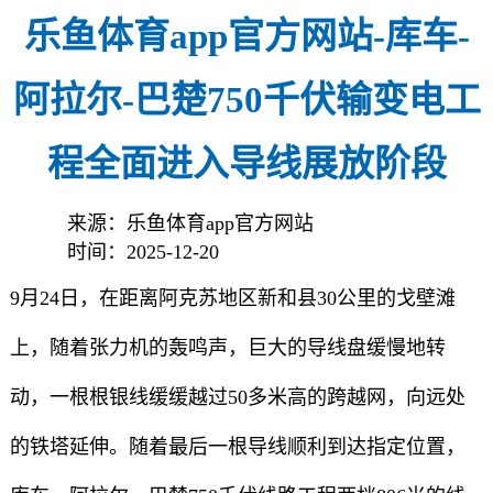
乐鱼体育app官方网站-库车-
阿拉尔-巴楚750千伏输变电工
程全面进入导线展放阶段
来源：乐鱼体育app官方网站
时间：2025-12-20
9月24日，在距离阿克苏地区新和县30公里的戈壁滩
上，随着张力机的轰鸣声，巨大的导线盘缓慢地转
动，一根根银线缓缓越过50多米高的跨越网，向远处
的铁塔延伸。随着最后一根导线顺利到达指定位置，