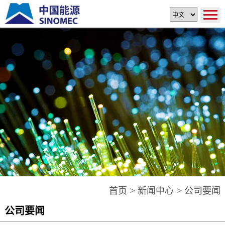
>
>
首页
新闻中心
公司要闻
公司要闻