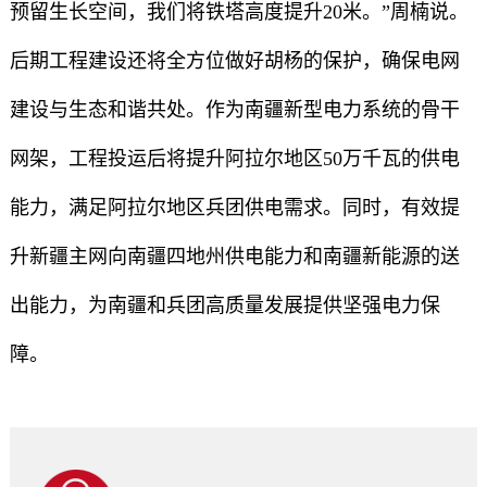
预留生长空间，我们将铁塔高度提升20米。”周楠说。
后期工程建设还将全方位做好胡杨的保护，确保电网
建设与生态和谐共处。作为南疆新型电力系统的骨干
网架，工程投运后将提升阿拉尔地区50万千瓦的供电
能力，满足阿拉尔地区兵团供电需求。同时，有效提
升新疆主网向南疆四地州供电能力和南疆新能源的送
出能力，为南疆和兵团高质量发展提供坚强电力保
障。