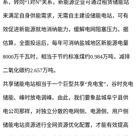
系，转向“1对N”关系，新能源企业可通过租赁储能站
来满足自身供能需求，无需自主建设储能电站，可有
效促进新能源就地消纳能力，缓解电网阻塞压力。据
估算，全面投运后，每年可消纳盐城地区新能源电量
8000万千瓦时，相当于节约标准煤约0.984万吨，减排
二氧化碳约2.657万吨。
共享储能电站相当于一个巨型共享“充电宝”，谷时充电
储能、峰时放电调峰。由此，我们要象盐城阜宁县供
电公司那样，对独立分散的电网侧、电源侧、用户侧
储能电站资源进行全网资源优化配置，才能有效提高