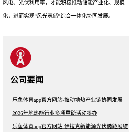
风电、光伏利用率，才能积极推动储能产业化、规模
化，进而实现“风光氢储”综合一体化协同发展。
公司要闻
乐鱼体育app官方网站-推动地热产业链协同发展
2026年地热能行业多项重磅活动将办
乐鱼体育app官方网站-伊拉克新能源光伏储能展绽