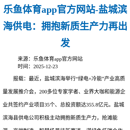
乐鱼体育app官方网站-盐城滨
海供电：拥抱新质生产力再出
发
来源：乐鱼体育app官方网站
时间：2025-12-23
报载：最近，盐城滨海举行“绿电+冷能”产业高质
量发展推介会，200多位专家学者、业界大咖和能源企
业共签约产业项目35个、总投资额达355.8亿元。盐城
滨海县供电公司积极主动拥抱新质生产力，抢滩能