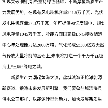
实现突破;他们始终坚持绿色低碳，不断厚植新质生产
力发展优势，在现有风电装机容量241.5万千瓦，光伏
发电装机容量37.3万千瓦，年可提供90亿度绿电，规划
风电存量1045万千瓦，冷能方面国家级LNG接收储运
中心年处理能力达2000万吨，气化形成近300亿方天然
气释放大量冷能的基础上,未来将打造一个千万千瓦级
海上“三峡”绿电之城。
新质生产力潮起黄海之滨，盐城滨海正抢滩能源
新赛道、锻造未来发展新引擎。我们要象盐城滨海县
供电公司那样，以能源转型为动力，加快发展新质生