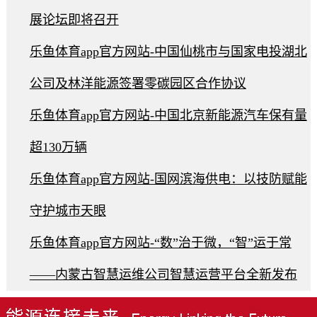
展论坛即将召开
乐鱼体育app官方网站-中国仙桃市与国家电投湖北
公司及林洋能源签署零碳园区合作协议
乐鱼体育app官方网站-中国北京新能源汽车保有量
超130万辆
乐鱼体育app官方网站-国网滨海供电：以技防赋能
守护城市天眼
乐鱼体育app官方网站-“数”治于微，“智”运于常
——内蒙古智慧运维公司智慧运营平台全新发布