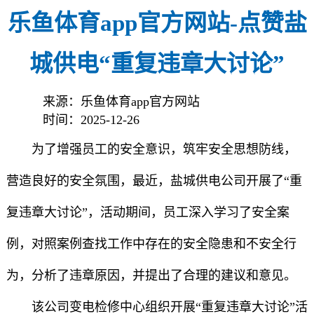
乐鱼体育app官方网站-点赞盐
城供电“重复违章大讨论”
来源：乐鱼体育app官方网站
时间：2025-12-26
为了增强员工的安全意识，筑牢安全思想防线，
营造良好的安全氛围，最近，盐城供电公司开展了“重
复违章大讨论”，活动期间，员工深入学习了安全案
例，对照案例查找工作中存在的安全隐患和不安全行
为，分析了违章原因，并提出了合理的建议和意见。
该公司变电检修中心组织开展“重复违章大讨论”活