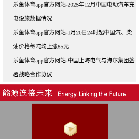
乐鱼体育app官方网站-2025年12月中国电动汽车充
电设施数据情况
乐鱼体育app官方网站-1月20日24时起中国汽、柴
油价格每吨均上涨85元
乐鱼体育app官方网站-中国上海电气与海尔集团签
署战略合作协议