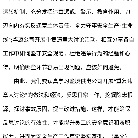
运转机制，充分发挥违章惩戒、警示、教育作用，刀
刃向内夯实反违章主体责任，全力守牢安全生产“生命
线”;华源公司开展重复违章大讨论活动，相互分享各自
工作中如何坚守安全规范，杜绝违章行为的经验和心
得，明确哪些环节容易出现问题，应该如何避免。
由此，我们要认真学习盐城供电公司开展“重复违
章大讨论”的做法和经验，反思日常工作，挖掘隐患根
源，探讨事故原因，提出改进措施，这样，才能确保
反思讨论的有效性，才能提升员工的安全意识和履职
能力，进而为安全生产工作奠定坚实基础。（吴文）