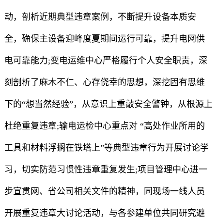
动，剖析近期典型违章案例，不断提升设备本质安
全，确保主设备迎峰度夏期间运行可靠，提升电网供
电可靠能力;变电运维中心严格履行个人安全职责，深
刻剖析了麻木不仁、心存侥幸的思想，深挖固有思维
下的“想当然经验”，从意识上重敲安全警钟，从根源上
杜绝重复违章;输电运检中心重点对 “高处作业所用的
工具和材料浮搁在铁塔上”等典型违章行为开展讨论学
习，切实防范习惯性违章重复发生;项目管理中心进一
步宣贯网、省公司相关文件的精神，同现场一线人员
开展重复违章大讨论活动，与各参建单位共同研究避