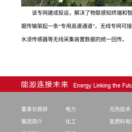
该专网建成投运，解决了物联感知终端和智能
据传输架起一条“专用高速通道”。无线专网可
水浸传感器等无线采集装置数据的统一回传。
董事长致辞
电力
光热技术
集团简介
化工
氢燃料电