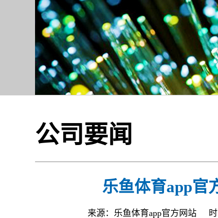
公司要闻
乐鱼体育app官
来源：乐鱼体育app官方网站
时