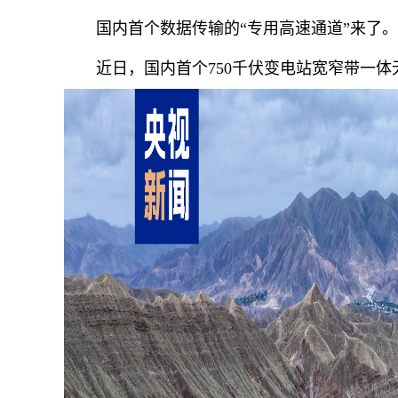
国内首个数据传输的“专用高速通道”来了。
近日，国内首个750千伏变电站宽窄带一体无