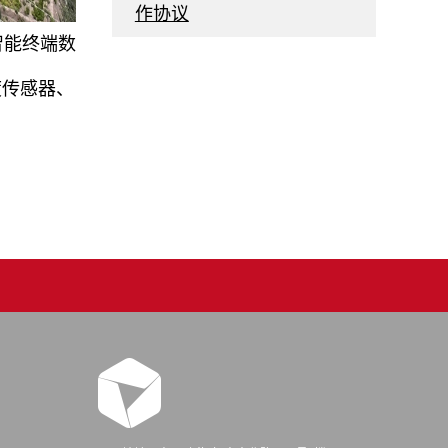
作协议
智能终端数
度传感器、