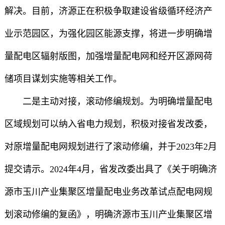
解决。目前，济源正在积极争取建设省级循环经济产
业示范园区，为强化园区能源支撑，将进一步明确增
量配电区辐射版图，加强增量配电网和经开区源网荷
储项目谋划实施等相关工作。
二是主动对接，滚动修编规划。为明确增量配电
区域规划可以纳入省电力规划，积极对接省发改委，
对原增量配电网规划进行了滚动修编，并于2023年2月
提交请示。2024年4月，省发改委出具了《关于明确济
源市玉川产业集聚区增量配电业务改革试点配电网规
划滚动修编的复函》，明确济源市玉川产业集聚区增