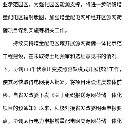
业示范园区，为强化园区能源支撑，将进一步明确增
量配电区辐射版图，加强增量配电网和经开区源网荷
储项目谋划实施等相关工作。
持续支持增量配电区域开展源网荷储一体化示范
工程建设，在未取得土地预审和选址意见书的情况
下，协调110千伏燕川变按照容缺模式开展核准工作，
使其尽快取得电网接入批复，将项目建设进度整体前
移。自省发改委下发《关于组织报送源网荷储一体化
项目的预通知》以来，积极对接省发改委明确申报要
点，协调太行电力申报增量配电网类源网荷储一体化