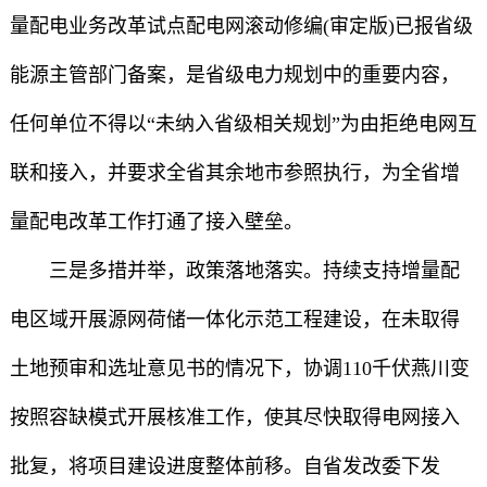
量配电业务改革试点配电网滚动修编(审定版)已报省级
能源主管部门备案，是省级电力规划中的重要内容，
任何单位不得以“未纳入省级相关规划”为由拒绝电网互
联和接入，并要求全省其余地市参照执行，为全省增
量配电改革工作打通了接入壁垒。
三是多措并举，政策落地落实。持续支持增量配
电区域开展源网荷储一体化示范工程建设，在未取得
土地预审和选址意见书的情况下，协调110千伏燕川变
按照容缺模式开展核准工作，使其尽快取得电网接入
批复，将项目建设进度整体前移。自省发改委下发