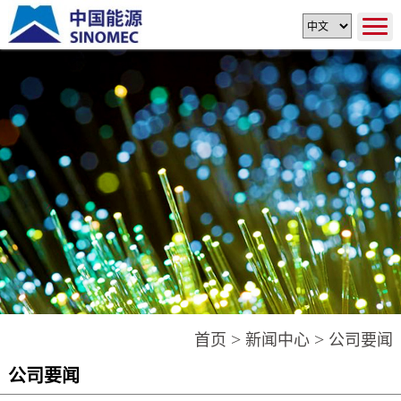
>
>
首页
新闻中心
公司要闻
公司要闻