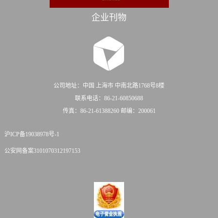
企业刊物
公司地址：中国 上海市 中南北路1768号8楼
联系电话：86-21-60850688
传真：86-21-61388260 邮编：200061
沪ICP备19038978号-1
公安网备案3101070312197153