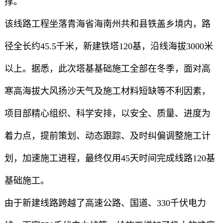
撑。
该线路工程坐落青海省海南州共和县铁盖乡境内，路
径全长约45.5千米，新建铁塔120基，沿线海拔3000米
以上。据悉，此次塔基基础施工全部在冬季，面对高
寒高海拔大风扬沙天气及施工材料短缺等不利因素，
项目部精心组织、科学安排，以安全、质量、进度为
着力点，提前策划、动态跟踪、及时纠偏调整施工计
划，加速施工进程，最终仅用45天时间完成线路120基
基础施工。
由于新建线路跨越了高速公路、国道、330千伏电力