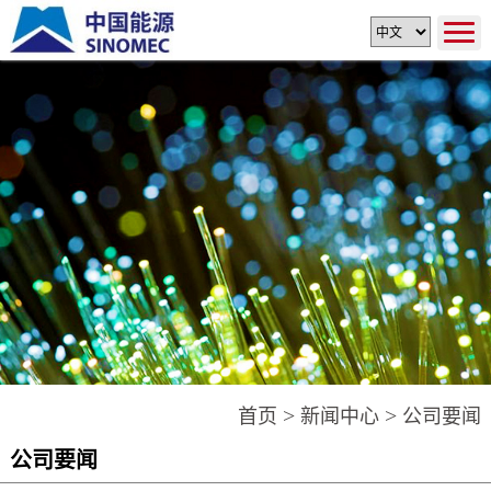
>
>
首页
新闻中心
公司要闻
公司要闻