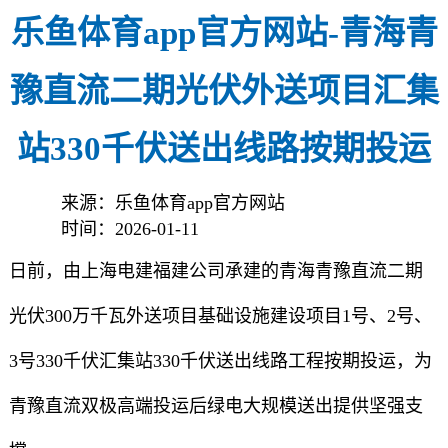
乐鱼体育app官方网站-青海青
豫直流二期光伏外送项目汇集
站330千伏送出线路按期投运
来源：乐鱼体育app官方网站
时间：2026-01-11
日前，由上海电建福建公司承建的青海青豫直流二期
光伏300万千瓦外送项目基础设施建设项目1号、2号、
3号330千伏汇集站330千伏送出线路工程按期投运，为
青豫直流双极高端投运后绿电大规模送出提供坚强支