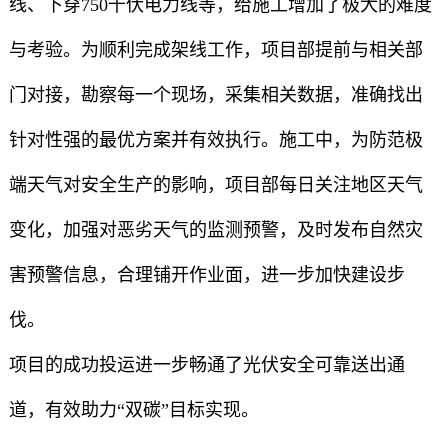
线、下穿750千伏电力线等，给施工增加了极大的难度
与考验。为顺利完成架线工作，项目部提前与相关部
门对接，勘察每一个现场，采集相关数据，准确找出
针对性强的最优方案并有效执行。施工中，为防范极
端天气对安全生产的影响，项目部每日关注地区天气
变化，加强对恶劣天气的监测预警，及时发布自然灾
害预警信息，合理铺开作业面，进一步加快建设步
伐。
项目的成功投运进一步畅通了光伏安全可靠送出通
道，有效助力“双碳”目标实现。