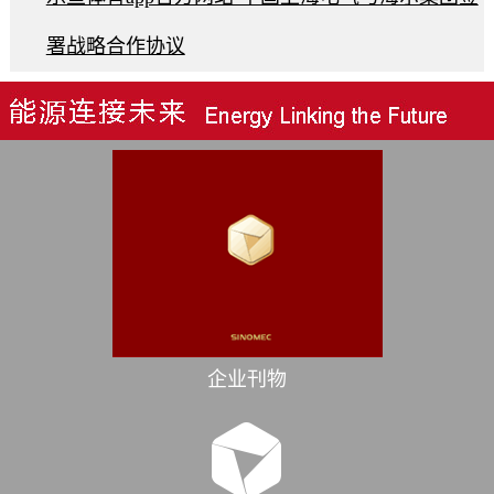
署战略合作协议
企业刊物