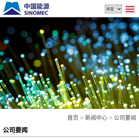
>
>
首页
新闻中心
公司要闻
公司要闻