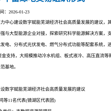
间：2026-01-23
中心建设数字赋能芜湖经济社会高质量发展的建议，
加强与大型能源企业对接，探索研究科学能源解决方案，
能发电、分布式光伏发电、燃气分布式功能等配套系统，
资金支持，大规模推动冷水机组、板式液冷、高压直流等
示范基地。
数字赋能芜湖经济社会高质量发展的建议
11名代表(镜湖区代表团)