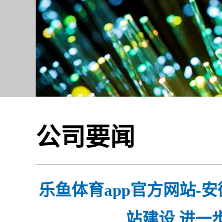
公司要闻
乐鱼体育app官方网站-
站建设 进一