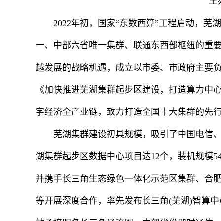
主办
2022年初，国家“东数西算”工程启动，芜
一、中部六省唯一集群、联通东西部枢纽的重
越发展的战略机遇，成立以市委、市政府主要
《加快推进芜湖集群起步区建设，打造算力中
字经济全产业链，致力打造全国十大集群的先
芜湖集群建设初具规模，吸引了中国电信、华
湖集群起步区数据中心项目达12个，装机规模5
并携手长三角生态绿色一体化示范区集群、合
等开展深度合作，率先发布长三角(芜湖)智算