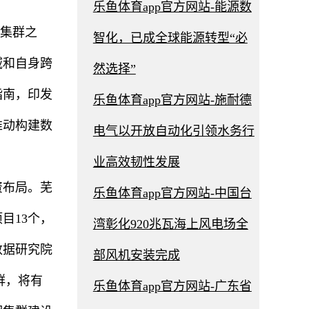
乐鱼体育app官方网站-能源数
大集群之
智化，已成全球能源转型“必
域和自身跨
然选择”
指南，印发
乐鱼体育app官方网站-施耐德
推动构建数
电气以开放自动化引领水务行
业高效韧性发展
资布局。芜
乐鱼体育app官方网站-中国台
目13个，
湾彰化920兆瓦海上风电场全
数据研究院
部风机安装完成
群，将有
乐鱼体育app官方网站-广东省