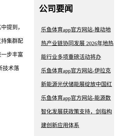
公司要闻
其中提到，
乐鱼体育app官方网站-推动地
支持集群配
热产业链协同发展 2026年地热
进一步丰富
能行业多项重磅活动将办
新技术落
乐鱼体育app官方网站-伊拉克
新能源光伏储能展绽放中国红
乐鱼体育app官方网站-能源数
智化发展获政策支持，剑指构
建创新应用体系