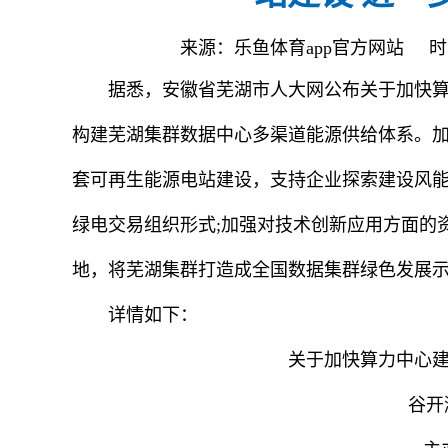
来源：乐鱼体育app官方网站
时
据悉，安徽省芜湖市人大网公布关于加快算力
构建芜湖集群数据中心多渠道能源供给体系。
套可再生能源电站建设，支持企业探索建设风
绿电交易组织形式;加强对技术创新应用方面的
地，将芜湖集群打造成全国数据集群绿色发展
详情如下：
关于加快算力中心建设
谷开鸿等