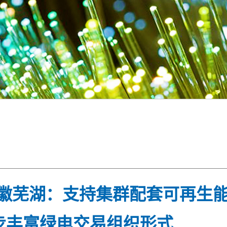
安徽芜湖：支持集群配套可再生
步丰富绿电交易组织形式