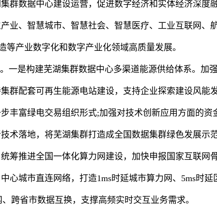
湖集群数据中心建设运营，促进数字经济和实体经济深度
位产业、智慧城市、智慧社会、智慧医疗、工业互联网、
制造等产业数字化和数字产业化领域高质量发展。
。一是构建芜湖集群数据中心多渠道能源供给体系。加
持集群配套可再生能源电站建设，支持企业探索建设风能
步丰富绿电交易组织形式;加强对技术创新应用方面的资
技术落地，将芜湖集群打造成全国数据集群绿色发展示范
。统筹推进全国一体化算力网建设，加快申报国家互联网
心城市直连网络，打造1ms时延城市算力网、5ms时延
跨网、跨省市数据互换，支撑高频实时交互业务需求。