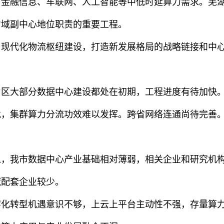
、金融信息、车联网、人工智能等中低时延算力需求。芜
省域副中心地位职责的重要工程。
代化物流枢纽建设，打造新发展格局的战略链接和中
大部分数据中心建设都处在初期，工程进度有待加快
批，集群算力分流功效难以发挥。跨省网络连通尚待完善
我市数据中心产业基础相对薄弱，相关企业和研究机
域配套企业较少。
转型机遇意识不够，上云上平台主动性不强，存量算