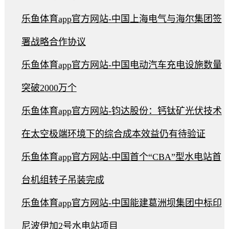
乐鱼体育app官方网站-中国上海电气与海尔集团签
署战略合作协议
乐鱼体育app官方网站-中国电动汽车充电设施数量
突破2000万个
乐鱼体育app官方网站-钧达股份：钙钛矿光伏技术
在太空极端环境下的综合成本效益仍有待验证
乐鱼体育app官方网站-中国首个“CBA”型水电站首
台机组转子吊装完成
乐鱼体育app官方网站-中国能建葛洲坝集团中标印
尼波伊加2号水电站项目