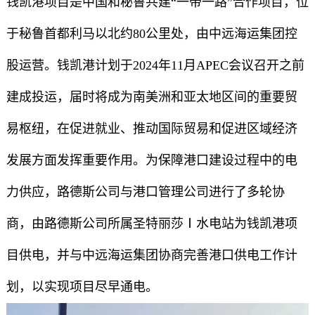
钱凯港项目是中国和秘鲁共建“一带一路”合作项目，位
于秘鲁首都利马以北约80公里处，由中远海运集团控
股运营。钱凯港计划于2024年11月APEC会议召开之前
建成投运，届时将成为南美洲和亚太地区间的重要贸
易枢纽，在促进就业、推动国际贸易和促进区域经济
发展方面发挥重要作用。为保障港口建设过程中的电
力供应，路德斯公司与港口管理公司进行了多轮协
商，由路德斯公司所属圣特丽莎Ⅰ水电站为钱凯港项
目供电，并与中远海运集团协商完善港口供电工作计
划，以实现项目尽早通电。