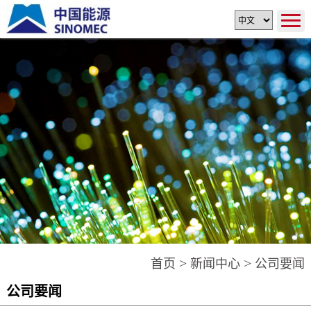
>
>
首页
新闻中心
公司要闻
公司要闻