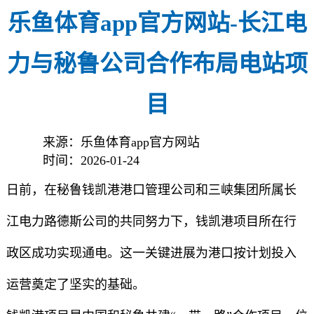
乐鱼体育app官方网站-长江电
力与秘鲁公司合作布局电站项
目
来源：乐鱼体育app官方网站
时间：2026-01-24
日前，在秘鲁钱凯港港口管理公司和三峡集团所属长
江电力路德斯公司的共同努力下，钱凯港项目所在行
政区成功实现通电。这一关键进展为港口按计划投入
运营奠定了坚实的基础。