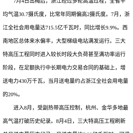
7月4日出梅后，浙江经过多轮高温过程，全省平
均气温30.7摄氏度，比常年同期偏高2摄氏度。7月，浙
江全社会用电量达715.5亿千瓦时，同比增长9.9%。西
南地区总体来水偏丰，大型梯级电站满发运行。三大
特高压工程同时进入较长时段大负荷甚至满功率运行
阶段，在足额执行中长期电力交易合同的基础上，增
送电力430万千瓦，当月送电量约占浙江全社会用电量
的20%。
进入8月，受副热带高压控制，杭州、金华多地最
高气温打破历史纪录。8月4日，三大特高压工程刷新