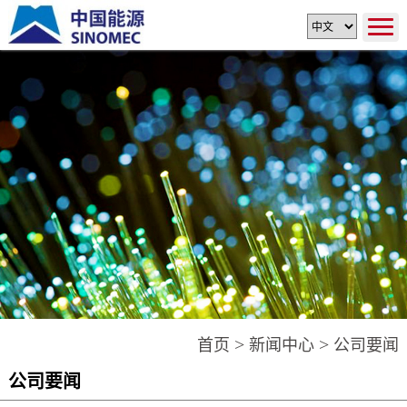
>
>
首页
新闻中心
公司要闻
公司要闻