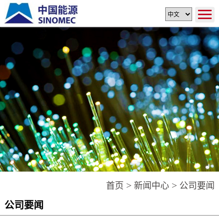
>
>
首页
新闻中心
公司要闻
公司要闻