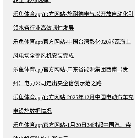
转型“必然选择”
乐鱼体育app官方网站-施耐德电气以开放自动化引
领水务行业高效韧性发展
乐鱼体育app官方网站-中国台湾彰化920兆瓦海上
风电场全部风机安装完成
乐鱼体育app官方网站-广东省能源集团西南（贵
州）电力公司走出央企信创示范之路
乐鱼体育app官方网站-2025年12月中国电动汽车充
电设施数据情况
乐鱼体育app官方网站-1月20日24时起中国汽、柴