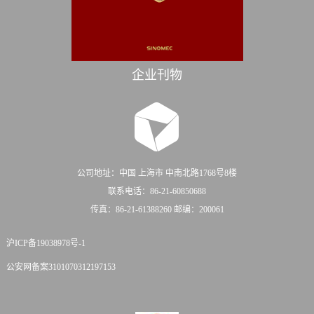
企业刊物
公司地址：中国 上海市 中南北路1768号8楼
联系电话：86-21-60850688
传真：86-21-61388260 邮编：200061
沪ICP备19038978号-1
公安网备案3101070312197153